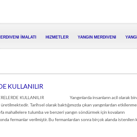
ERDIVENI İMALATI
HIZMETLER
YANGIN MERDIVENI
YANGI
DE KULLANILIR
RELERDE KULLANILIR Yangınlarda insanların acil olarak bin
er üretilmektedir. Tarihsel olarak baktığımızda çıkan yangınlardan etkilen
efa mahallelere tulumba ve benzeri yangın söndürmek için kovaların
ında fermanlar verilmiştir. Bu fermanlardan sonra birçok alanda istenilen 