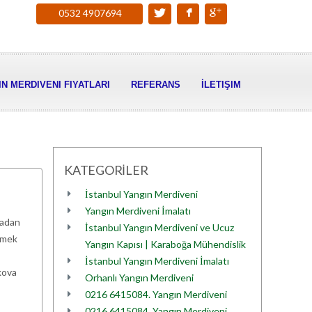
0532 4907694
N MERDIVENI FIYATLARI
REFERANS
İLETIŞIM
KATEGORİLER
İstanbul Yangın Merdiveni
Yangın Merdiveni İmalatı
adan
İstanbul Yangın Merdiveni ve Ucuz
memek
Yangın Kapısı | Karaboğa Mühendislik
İstanbul Yangın Merdiveni İmalatı
kova
Orhanlı Yangın Merdiveni
0216 6415084. Yangın Merdiveni
0216 6415084. Yangın Merdiveni