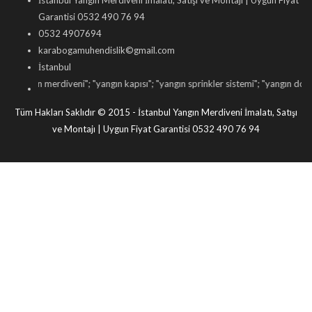
İstanbul Yangın Merdiveni İmalatı, Satışı ve Montajı | Uygun Fiyat
Garantisi 0532 490 76 94
0532 4907694
karabogamuhendislik©gmail.com
İstanbul
ngın merdiveni
"; "
yangın kapısı
"; "
yangın sprinkler sistemi
"; "
yangın dolabı satış
Tüm Hakları Saklıdır © 2015 - İstanbul Yangın Merdiveni İmalatı, Satışı
ve Montajı | Uygun Fiyat Garantisi 0532 490 76 94