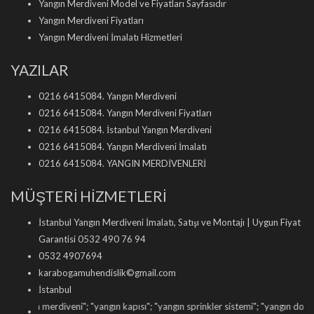
Yangın Merdiveni Model ve Fiyatları Sayfasıdır
Yangın Merdiveni Fiyatları
Yangın Merdiveni İmalatı Hizmetleri
YAZILAR
0216 6415084. Yangın Merdiveni
0216 6415084. Yangın Merdiveni Fiyatları
0216 6415084. İstanbul Yangın Merdiveni
0216 6415084. Yangın Merdiveni İmalatı
0216 6415084. YANGIN MERDİVENLERİ
MÜŞTERİ HİZMETLERİ
İstanbul Yangın Merdiveni İmalatı, Satışı ve Montajı | Uygun Fiyat
Garantisi 0532 490 76 94
0532 4907694
karabogamuhendislik©gmail.com
İstanbul
n merdiveni
"; "
yangın kapısı
"; "
yangın sprinkler sistemi
"; "
yangın dolabı satışı
";