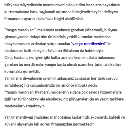
Misyonu müşterilerinin memnuniyeti olan ve tüm insanların hayatlarını
kurtarmalarına katkı sağlamak açısından bilinçlendirmeyi hedefleyen
firmamızı arayarak daha fazla bilgiyi alabilirsiniz.
"Yangın merdiveni"
imalatında uyulması gereken yönetmeliğin dışına
çıkmadığından dolayı tüm ürünlerinin yetkili kurumlar tarafından
onaylanmasının ardından satışa sunulan
"
yangın merdivenleri
"
ile
uluslararası kalite belgelerini ve sertifikalarını da haketmiştir.
Okul, hastane, ev, işyeri gibi halka açık yerlerde mutlaka bulunması
gereken bu merdivenler yangın başta olmak üzere her türlü tehlikeden
korumakla görevlidir.
Yangın merdivenlerinin önemini anlamanız açısından her türlü soruyu
sorabileceğiniz çalışanlarımızla bir an önce irtibata geçin.
"Yangın merdiveni fiyatları",
modelleri ve daha çok sayıda hizmetleriyle
ilgili her türlü noktayı ele alabileceğiniz görüşmeler için en yakın tarihlere
randevular vermekteyiz.
Yangın merdiveni imalatından montajına kadar hızlı, ekonomik, kaliteli ve
güvenli alışverişin tek adresi firmamızdan geçmektedir.