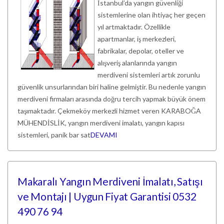
İstanbul’da yangın güvenliği
sistemlerine olan ihtiyaç her geçen
yıl artmaktadır. Özellikle
apartmanlar, iş merkezleri,
fabrikalar, depolar, oteller ve
alışveriş alanlarında yangın
merdiveni sistemleri artık zorunlu
güvenlik unsurlarından biri haline gelmiştir. Bu nedenle yangın
merdiveni firmaları arasında doğru tercih yapmak büyük önem
taşımaktadır. Çekmeköy merkezli hizmet veren KARABOĞA
MÜHENDİSLİK, yangın merdiveni imalatı, yangın kapısı
sistemleri, panik bar sat
DEVAMI
Makaralı Yangın Merdiveni İmalatı, Satışı
ve Montajı | Uygun Fiyat Garantisi 0532
490 76 94