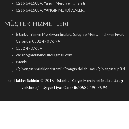
0216 6415084. Yangın Merdiveni İmalatı
0216 6415084. YANGIN MERDİVENLERİ
MÜŞTERİ HİZMETLERİ
İstanbul Yangın Merdiveni İmalatı, Satışı ve Montajı | Uygun Fiyat
Garantisi 0532 490 76 94
0532 4907694
karabogamuhendislik©gmail.com
İstanbul
; "
yangın sprinkler sistemi
"; "
yangın dolabı satışı
"; "
yangın tüpü dolumu
"; "
yangı
Tüm Hakları Saklıdır © 2015 - İstanbul Yangın Merdiveni İmalatı, Satışı
ve Montajı | Uygun Fiyat Garantisi 0532 490 76 94