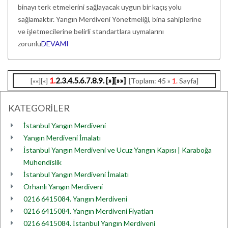
binayı terk etmelerini sağlayacak uygun bir kaçış yolu
sağlamaktır. Yangın Merdiveni Yönetmeliği, bina sahiplerine
ve işletmecilerine belirli standartlara uymalarını
zorunlu
DEVAMI
1.
2.
3.
4.
5.
6.
7.
8.
9.
[»]
[»»]
[««][«]
[Toplam: 45 »
1.
Sayfa]
KATEGORİLER
İstanbul Yangın Merdiveni
Yangın Merdiveni İmalatı
İstanbul Yangın Merdiveni ve Ucuz Yangın Kapısı | Karaboğa
Mühendislik
İstanbul Yangın Merdiveni İmalatı
Orhanlı Yangın Merdiveni
0216 6415084. Yangın Merdiveni
0216 6415084. Yangın Merdiveni Fiyatları
0216 6415084. İstanbul Yangın Merdiveni