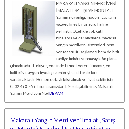
MAKARALI YANGIN MERDİVENİ
İMALATI, SATIŞI VE MONTAJI
Yangın güvenliği, modern yapıların
vazgeçilmez bir unsuru haline
gelmiştir. Özellikle çok katlı
binalarda ve dar alanlarda makaralı
yangın merdiveni sistemleri, hem
yer tasarrufu sağlaması hem de hızlı
tahliye imkânı sunmasıyla ön plana
çıkmaktadır. Türkiye genelinde hizmet veren firmamız, en
kaliteli ve uygun fiyatlı çözümleriyle sektörde fark
yaratmaktadır. Hemen detaylı bilgi almak ve fiyat teklifi için
0532 490 76 94 numaramızdan bize ulaşabilirsiniz. Makaralı
Yangın Merdiveni Ned
DEVAMI
Makaralı Yangın Merdiveni İmalatı, Satışı
ve Montajı İstanbul | En Uygun Fiyatlar –