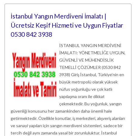
İstanbul Yangın Merdiveni İmalatı |
Ücretsiz Keşif Hizmeti ve Uygun Fiyatlar
0530 842 3938
İSTANBUL YANGIN MERDİVENİ
İMALATI: YÖNETMELİĞE UYGUN,
GÜVENLİ VE MÜHENDİSLİK
TEMELLİ ÇÖZÜMLER (0530 842
3938) Giriş İstanbul, Türkiye’nin en
büyük metropolü olarak yüksek
nüfus yoğunluğu ve çok katlı
yapılaşma oranı ile dikkat
çekmektedir. Bu yoğunluk, yangın
güvenliği konusunu her zamankinden daha önemli hale
getirmektedir. Özellikle konutlar, iş merkezleri, alışveriş alanları
ve sanayi yapıları için yangın merdiveni sistemleri, sadece bir
tercih değil aynı zamanda yasal bir zorunluluktur. İstanbul