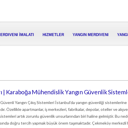
ERDIVENI İMALATI
HIZMETLER
YANGIN MERDIVENI
YANGI
 | Karaboğa Mühendislik Yangın Güvenlik Sisteml
 Güvenli Yangın Çıkış Sistemleri İstanbul’da yangın güvenliği sistemlerine
r. Özellikle apartmanlar, iş merkezleri, fabrikalar, depolar, oteller ve alışve
istemleri artık zorunlu güvenlik unsurlarından biri haline gelmiştir. Bu ne
rasında doğru tercih yapmak büyük önem taşımaktadır. Çekmeköy merkezli