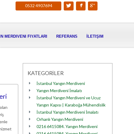
0532 4907694
N MERDIVENI FIYATLARI
REFERANS
İLETIŞIM
KATEGORİLER
İstanbul Yangın Merdiveni
Yangın Merdiveni İmalatı
eri
İstanbul Yangın Merdiveni ve Ucuz
Yangın Kapısı | Karaboğa Mühendislik
 olan
İstanbul Yangın Merdiveni İmalatı
riş
Orhanlı Yangın Merdiveni
denle
0216 6415084. Yangın Merdiveni
 hizmet
0216 6415084. Yangın Merdiveni