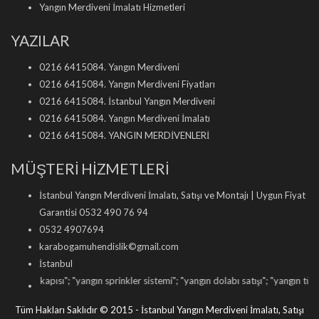
Yangın Merdiveni İmalatı Hizmetleri
YAZILAR
0216 6415084. Yangın Merdiveni
0216 6415084. Yangın Merdiveni Fiyatları
0216 6415084. İstanbul Yangın Merdiveni
0216 6415084. Yangın Merdiveni İmalatı
0216 6415084. YANGIN MERDİVENLERİ
MÜŞTERİ HİZMETLERİ
İstanbul Yangın Merdiveni İmalatı, Satışı ve Montajı | Uygun Fiyat
Garantisi 0532 490 76 94
0532 4907694
karabogamuhendislik©gmail.com
İstanbul
kapısı
"; "
yangın sprinkler sistemi
"; "
yangın dolabı satışı
"; "
yangın tüpü dolumu
"
Tüm Hakları Saklıdır © 2015 - İstanbul Yangın Merdiveni İmalatı, Satışı