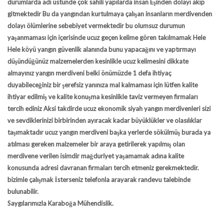
durumlarda adı üstünde çok sahili yapılarda insan Eşinden dolayı akıp
gitmektedir Bu da yangından kurtulmaya çalışan insanların merdivenden
dolayı ölümlerine sebebiyet vermektedir bu olumsuz durumun
yaşanmaması için içerisinde ucuz geçen kelime gören takılmamak Hele
Hele köyü yangın güvenlik alanında bunu yapacağını ve yaptırmayı
düşündüğünüz malzemelerden kesinlikle ucuz kelimesini dikkate
almayınız yangın merdiveni belki önümüzde 1 defa ihtiyaç
duyabileceğiniz bir şerefsiz yanınıza mal kalmaması için lütfen kalite
ihtiyar edilmiş ve kalite konuşma kesinlikle taviz vermeyen firmaları
tercih ediniz Aksi takdirde ucuz ekonomik siyah yangın merdivenleri sizi
ve sevdiklerinizi birbirinden ayıracak kadar büyüklükler ve olasılıklar
taşımaktadır ucuz yangın merdiveni başka yerlerde sökülmüş burada ya
atılması gereken malzemeler bir araya getirilerek yapılmış olan
merdivene verilen isimdir mağduriyet yaşamamak adına kalite
konusunda adresi davranan firmaları tercih etmeniz gerekmektedir.
bizimle çalışmak İsterseniz telefonla arayarak randevu talebinde
bulunabilir.
Saygılarımızla Karaboğa Mühendislik.