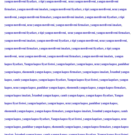
yangın merdiveni fiyatları
,
z tipi yangın merdiveni
,
ucuz yangın merdiveni
,
yangın merdiveni
firmaları
,
yangın merdiveni imalatı
,
yangın merdiveni fiyatları
,
z tipi yangın merdiveni
,
ucuz yangın
merdiveni
,
yangın merdiveni firmaları
,
yangın merdiveni imalatı
,
yangın merdiveni fiyatları
,
z tipi
yangın merdiveni
,
ucuz yangın merdiveni
,
yangın merdiveni firmaları
,
yangın merdiveni imalatı
,
yangın merdiveni fiyatları
,
z tipi yangın merdiveni
,
ucuz yangın merdiveni
,
yangın merdiveni firmaları
,
yangın merdiveni imalatı
,
yangın merdiveni fiyatları
,
z tipi yangın merdiveni
,
ucuz yangın merdiveni
,
yangın merdiveni firmaları
,
yangın merdiveni imalatı
,
yangın merdiveni fiyatları
,
z tipi yangın
merdiveni
,
ucuz yangın merdiveni
,
yangın merdiveni firmaları
,
yangın merdiveni imalatı,
yangın
kapısı fiyatları
,
Yangın kapısı fiyat listesi
,
yangın kapıları
,
yangın kapısı
,
ucuz yangın kapısı
,
panikbar
yangın kapısı
,
ekonomik yangın kapısı
,
yangın kapısı firmaları
,
yangın kapısı imalatı
,
İstanbul yangın
kapısı
,
camlı yangın kapısı
,
yangın kapısı fiyatları
,
Yangın kapısı fiyat listesi
,
yangın kapıları
,
yangın
kapısı
,
ucuz yangın kapısı
,
panikbar yangın kapısı
,
ekonomik
yangın kapısı
,
yangın kapısı firmaları
,
yangın kapısı imalatı
,
İstanbul yangın kapısı
,
camlı yangın kapısı
,
yangın kapısı fiyatları
,
Yangın
kapısı fiyat listesi
,
yangın kapıları
,
yangın kapısı
,
ucuz yangın kapısı
,
panikbar yangın kapısı
,
ekonomik yangın kapısı
,
yangın kapısı firmaları
,
yangın kapısı imalatı
,
İstanbul yangın kapısı
,
camlı
yangın kapısı
,
yangın kapısı fiyatları
,
Yangın kapısı fiyat listesi
,
yangın kapıları
,
yangın kapısı
,
ucuz
yangın kapısı
,
panikbar yangın kapısı
,
ekonomik yangın kapısı
,
yangın kapısı firmaları
,
yangın kapısı
imalatı
,
İstanbul yangın kapısı
,
camlı yangın kapısı
,
yangın kapısı fiyatları
,
Yangın kapısı fiyat listesi
,