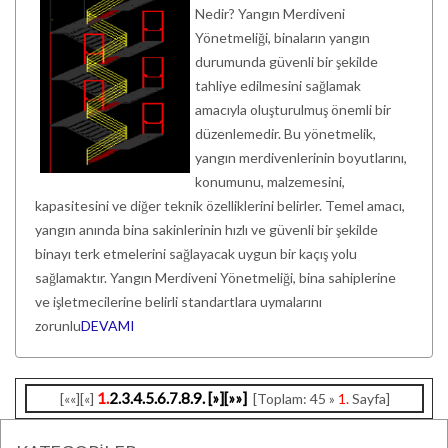
Nedir? Yangın Merdiveni
Yönetmeliği, binaların yangın
durumunda güvenli bir şekilde
tahliye edilmesini sağlamak
amacıyla oluşturulmuş önemli bir
düzenlemedir. Bu yönetmelik,
yangın merdivenlerinin boyutlarını,
konumunu, malzemesini,
kapasitesini ve diğer teknik özelliklerini belirler. Temel amacı,
yangın anında bina sakinlerinin hızlı ve güvenli bir şekilde
binayı terk etmelerini sağlayacak uygun bir kaçış yolu
sağlamaktır. Yangın Merdiveni Yönetmeliği, bina sahiplerine
ve işletmecilerine belirli standartlara uymalarını
zorunlu
DEVAMI
1.
2.
3.
4.
5.
6.
7.
8.
9.
[»]
[»»]
[««][«]
[Toplam: 45 »
1.
Sayfa]