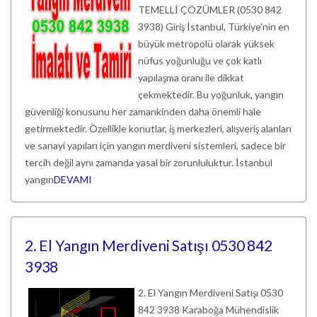
TEMELLİ ÇÖZÜMLER (0530 842
3938) Giriş İstanbul, Türkiye’nin en
büyük metropolü olarak yüksek
nüfus yoğunluğu ve çok katlı
yapılaşma oranı ile dikkat
çekmektedir. Bu yoğunluk, yangın
güvenliği konusunu her zamankinden daha önemli hale
getirmektedir. Özellikle konutlar, iş merkezleri, alışveriş alanları
ve sanayi yapıları için yangın merdiveni sistemleri, sadece bir
tercih değil aynı zamanda yasal bir zorunluluktur. İstanbul
yangın
DEVAMI
2. El Yangın Merdiveni Satışı 0530 842
3938
2. El Yangın Merdiveni Satışı 0530
842 3938 Karaboğa Mühendislik