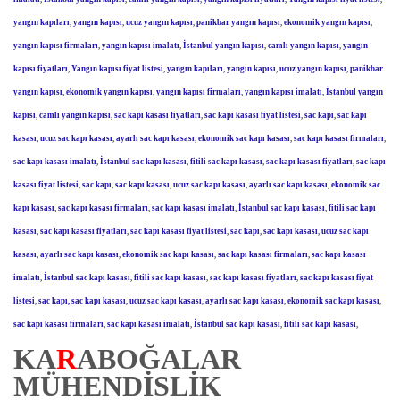
yangın kapıları
,
yangın kapısı
,
ucuz yangın kapısı
,
panikbar yangın kapısı
,
ekonomik yangın kapısı
,
yangın kapısı firmaları
,
yangın kapısı imalatı
,
İstanbul yangın kapısı
,
camlı yangın kapısı
,
yangın
kapısı fiyatları
,
Yangın kapısı fiyat listesi
,
yangın kapıları
,
yangın kapısı
,
ucuz yangın kapısı
,
panikbar
yangın kapısı
,
ekonomik yangın kapısı
,
yangın kapısı firmaları
,
yangın kapısı imalatı
,
İstanbul yangın
kapısı
,
camlı yangın kapısı
,
sac kapı kasası fiyatları
,
sac kapı kasası fiyat listesi
,
sac kapı
,
sac kapı
kasası
,
ucuz sac kapı kasası
,
ayarlı sac kapı kasası
,
ekonomik sac kapı kasası
,
sac kapı kasası firmaları
,
sac kapı kasası imalatı
,
İstanbul sac kapı kasası
,
fitili sac kapı kasası
,
sac kapı kasası fiyatları
,
sac kapı
kasası fiyat listesi
,
sac kapı
,
sac kapı kasası
,
ucuz sac kapı kasası
,
ayarlı sac kapı kasası
,
ekonomik sac
kapı kasası
,
sac kapı kasası firmaları
,
sac kapı kasası imalatı
,
İstanbul sac kapı kasası
,
fitili sac kapı
kasası
,
sac kapı kasası fiyatları
,
sac kapı kasası fiyat listesi
,
sac kapı
,
sac kapı kasası
,
ucuz sac kapı
kasası
,
ayarlı sac kapı kasası
,
ekonomik sac kapı kasası
,
sac kapı kasası firmaları
,
sac kapı kasası
imalatı
,
İstanbul sac kapı kasası
,
fitili sac kapı kasası
,
sac kapı kasası fiyatları
,
sac kapı kasası fiyat
listesi
,
sac kapı, sac kapı kasası
,
ucuz sac kapı kasası
,
ayarlı sac kapı kasası
,
ekonomik sac kapı kasası
,
sac kapı kasası firmaları
,
sac kapı kasası imalatı
,
İstanbul sac kapı kasası
,
fitili sac kapı kasası
,
KA
R
ABOĞALAR
MÜHENDİSLİK