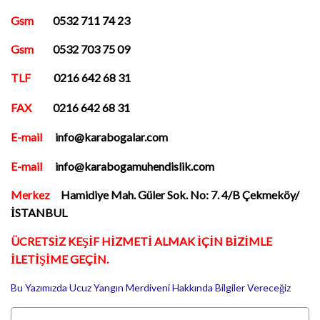
Gsm
0532 711 74 23
Gsm
0532 703 75 09
TLF
0216 642 68 31
FAX
0216 642 68 31
E-mail
info@karabogalar.com
E-mail
info@karabogamuhendislik.com
Merkez
Hamidiye Mah. Güler Sok. No: 7. 4/B Çekmeköy/
İSTANBUL
ÜCRETSİZ KEŞİF HİZMETİ ALMAK İÇİN BİZİMLE
İLETİŞİME GEÇİN.
Bu Yazımızda Ucuz Yangın Merdiveni Hakkında Bilgiler Vereceğiz