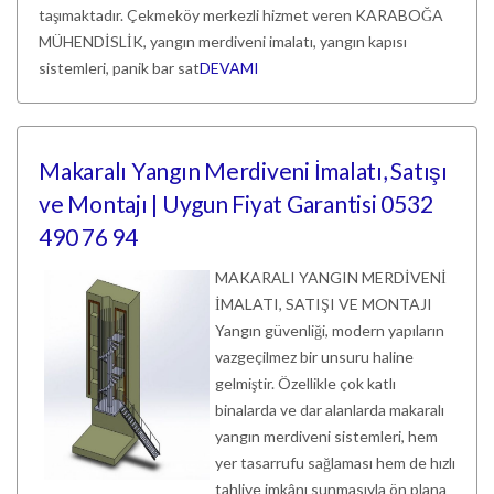
taşımaktadır. Çekmeköy merkezli hizmet veren KARABOĞA
MÜHENDİSLİK, yangın merdiveni imalatı, yangın kapısı
sistemleri, panik bar sat
DEVAMI
Makaralı Yangın Merdiveni İmalatı, Satışı
ve Montajı | Uygun Fiyat Garantisi 0532
490 76 94
MAKARALI YANGIN MERDİVENİ
İMALATI, SATIŞI VE MONTAJI
Yangın güvenliği, modern yapıların
vazgeçilmez bir unsuru haline
gelmiştir. Özellikle çok katlı
binalarda ve dar alanlarda makaralı
yangın merdiveni sistemleri, hem
yer tasarrufu sağlaması hem de hızlı
tahliye imkânı sunmasıyla ön plana