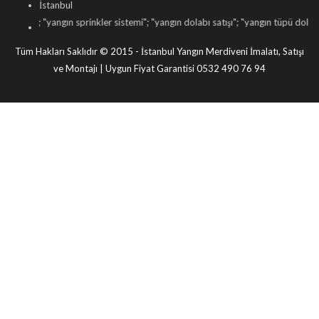
İstanbul
yangın sprinkler sistemi
"; "
yangın dolabı satışı
"; "
yangın tüpü dolumu
"; "
yangın 
Tüm Hakları Saklıdır © 2015 - İstanbul Yangın Merdiveni İmalatı, Satışı
ve Montajı | Uygun Fiyat Garantisi 0532 490 76 94