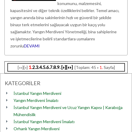
konumunu, malzemesini,
kapasitesini ve diğer teknik özelliklerini belirler. Temel amacı,
yangın anında bina sakinlerinin hızlı ve güvenli bir şekilde
binayı terk etmelerini sağlayacak uygun bir kaçış yolu
sağlamaktır. Yangın Merdiveni Yönetmeliği, bina sahiplerine
ve işletmecilerine belirli standartlara uymalarını
zorunlu
DEVAMI
1.
2.
3.
4.
5.
6.
7.
8.
9.
[»]
[»»]
[««][«]
[Toplam: 45 »
1.
Sayfa]
KATEGORİLER
İstanbul Yangın Merdiveni
Yangın Merdiveni İmalatı
İstanbul Yangın Merdiveni ve Ucuz Yangın Kapısı | Karaboğa
Mühendislik
İstanbul Yangın Merdiveni İmalatı
Orhanlı Yangın Merdiveni