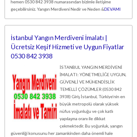
hemen 0530 842 3938 numarasından bizimle iletişime
geçebilirsiniz. Yangın Merdiveni Nedir ve Neden &
DEVAMI
İstanbul Yangın Merdiveni İmalatı |
Ücretsiz Keşif Hizmeti ve Uygun Fiyatlar
0530 842 3938
İSTANBUL YANGIN MERDİVENİ
İMALATI: YÖNETMELİĞE UYGUN,
GÜVENLİ VE MÜHENDİSLİK
TEMELLİ ÇÖZÜMLER (0530 842
3938) Giriş İstanbul, Türkiye’nin en
büyük metropolü olarak yüksek
nüfus yoğunluğu ve çok katlı
yapılaşma oranı ile dikkat
çekmektedir. Bu yoğunluk, yangın
güvenliği konusunu her zamankinden daha önemli hale