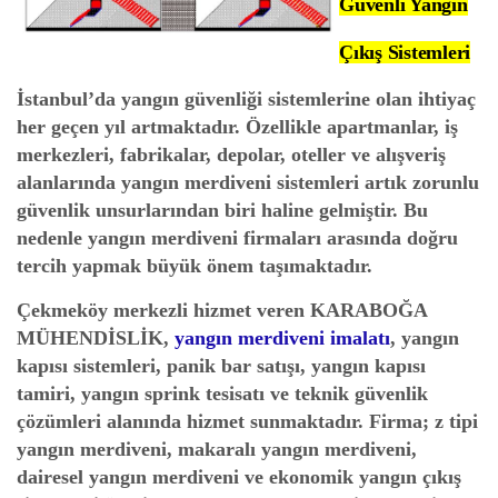
Güvenli Yangın
Çıkış Sistemleri
İstanbul’da yangın güvenliği sistemlerine olan ihtiyaç
her geçen yıl artmaktadır. Özellikle apartmanlar, iş
merkezleri, fabrikalar, depolar, oteller ve alışveriş
alanlarında yangın merdiveni sistemleri artık zorunlu
güvenlik unsurlarından biri haline gelmiştir. Bu
nedenle yangın merdiveni firmaları arasında doğru
tercih yapmak büyük önem taşımaktadır.
Çekmeköy merkezli hizmet veren
KARABOĞA
MÜHENDİSLİK
,
yangın merdiveni imalatı
, yangın
kapısı sistemleri, panik bar satışı, yangın kapısı
tamiri, yangın sprink tesisatı ve teknik güvenlik
çözümleri alanında hizmet sunmaktadır. Firma; z tipi
yangın merdiveni, makaralı yangın merdiveni,
dairesel yangın merdiveni ve ekonomik yangın çıkış