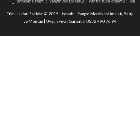
inkler sistemi
"; "
yangın dolabı satışı
"; "
yangın tüpü dolumu
"; "
yangın kapısı tami
Tüm Hakları Saklıdır © 2015 - İstanbul Yangın Merdiveni İmalatı, Satışı
ve Montajı | Uygun Fiyat Garantisi 0532 490 76 94