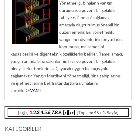
Yönetmeliği, binaların yangın
durumunda güvenli bir şekilde
tahliye edilmesini sağlamak
amacıyla oluşturulmuş önemli bir
düzenlemedir. Bu yönetmelik,
yangın merdivenlerinin boyutlarını,
konumunu, malzemesini,
kapasitesini ve diğer teknik özelliklerini belirler. Temel amacı,
yangın anında bina sakinlerinin hızlı ve güvenli bir şekilde
binayı terk etmelerini sağlayacak uygun bir kaçış yolu
sağlamaktır. Yangın Merdiveni Yönetmeliği, bina sahiplerine
ve işletmecilerine belirli standartlara uymalarını
zorunlu
DEVAMI
1.
2.
3.
4.
5.
6.
7.
8.
9.
[»]
[»»]
[««][«]
[Toplam: 45 »
1.
Sayfa]
KATEGORİLER