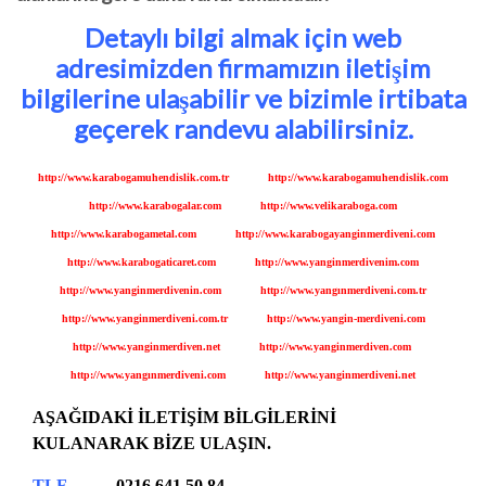
Detaylı bilgi almak için web
adresimizden firmamızın iletişim
bilgilerine ulaşabilir ve bizimle irtibata
geçerek randevu alabilirsiniz.
http://www.karabogamuhendislik.com.tr
http://www.karabogamuhendislik.com
http://www.karabogalar.com
http://www.velikaraboga.com
http://www.karabogametal.com
http://www.
karabogayanginmerdiveni.com
http://www.karabogaticaret.com
http://www.yanginmerdivenim.com
http://www.yanginmerdivenin.com
http://www.yangınmerdiveni.com.tr
http://www.yanginmerdiveni.com.tr
http://www.yangin-merdiveni.com
http://www.yanginmerdiven.net
http://www.yanginmerdiven.com
http://www.yangınmerdiveni.com
http://www.yanginmerdiveni.net
AŞAĞIDAKİ İLETİŞİM BİLGİLERİNİ
KULANARAK BİZE ULAŞIN.
TLF
0216 641 50 84