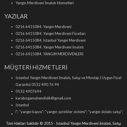
Yangın Merdiveni İmalatı Hizmetleri
YAZILAR
0216 6415084. Yangın Merdiveni
0216 6415084. Yangın Merdiveni Fiyatları
0216 6415084. İstanbul Yangın Merdiveni
0216 6415084. Yangın Merdiveni İmalatı
0216 6415084. YANGIN MERDİVENLERİ
MÜŞTERİ HİZMETLERİ
İstanbul Yangın Merdiveni İmalatı, Satışı ve Montajı | Uygun Fiyat
Garantisi 0532 490 76 94
0532 4907694
karabogamuhendislik©gmail.com
İstanbul
ni
"; "
yangın kapısı
"; "
yangın sprinkler sistemi
"; "
yangın dolabı satışı
"; "
yangın t
Tüm Hakları Saklıdır © 2015 - İstanbul Yangın Merdiveni İmalatı, Satışı