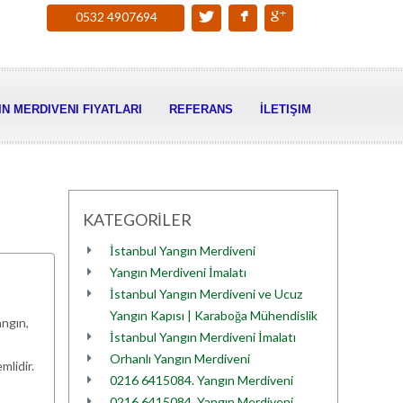
0532 4907694
N MERDIVENI FIYATLARI
REFERANS
İLETIŞIM
KATEGORİLER
İstanbul Yangın Merdiveni
Yangın Merdiveni İmalatı
İstanbul Yangın Merdiveni ve Ucuz
Yangın Kapısı | Karaboğa Mühendislik
angın,
İstanbul Yangın Merdiveni İmalatı
Orhanlı Yangın Merdiveni
mlidir.
0216 6415084. Yangın Merdiveni
0216 6415084. Yangın Merdiveni