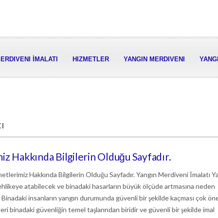
ERDIVENI İMALATI
HIZMETLER
YANGIN MERDIVENI
YANGI
ı
iz Hakkında Bilgilerin Olduğu Sayfadır.
etlerimiz Hakkında Bilgilerin Olduğu Sayfadır. Yangın Merdiveni İmalatı Y
 tehlikeye atabilecek ve binadaki hasarların büyük ölçüde artmasına neden
. Binadaki insanların yangın durumunda güvenli bir şekilde kaçması çok öne
i binadaki güvenliğin temel taşlarından biridir ve güvenli bir şekilde imal