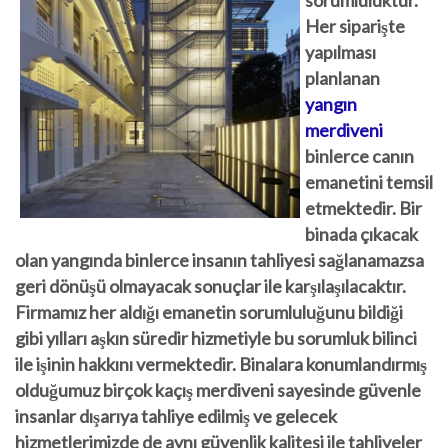
sorumluluktur.
Her siparişte
yapılması
planlanan
yangın
merdiv
eni
binlerce canın
emanetini temsil
etmektedir. Bir
binada çıkacak
olan yangında binlerce insanın tahliyesi sağlanamazsa
geri dönüşü olmayacak sonuçlar ile karşılaşılacaktır.
Firmamız her aldığı emanetin sorumluluğunu bildiği
gibi yılları aşkın süredir hizmetiyle bu sorumluk bilinci
ile işinin hakkını vermektedir. Binalara konumlandırmış
olduğumuz birçok kaçış merdiveni sayesinde güvenle
insanlar dışarıya tahliye edilmiş ve gelecek
hizmetlerimizde de aynı güvenlik kalitesi ile tahliyeler