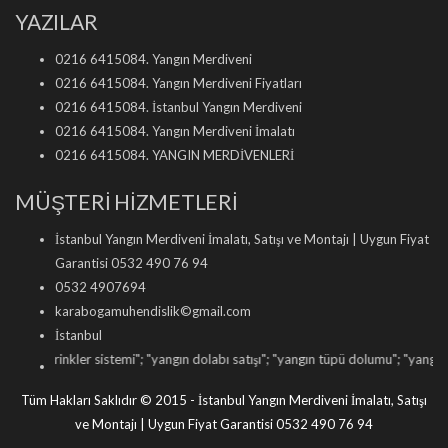
YAZILAR
0216 6415084. Yangın Merdiveni
0216 6415084. Yangın Merdiveni Fiyatları
0216 6415084. İstanbul Yangın Merdiveni
0216 6415084. Yangın Merdiveni İmalatı
0216 6415084. YANGIN MERDİVENLERİ
MÜŞTERİ HİZMETLERİ
İstanbul Yangın Merdiveni İmalatı, Satışı ve Montajı | Uygun Fiyat
Garantisi 0532 490 76 94
0532 4907694
karabogamuhendislik©gmail.com
İstanbul
kler sistemi
"; "
yangın dolabı satışı
"; "
yangın tüpü dolumu
"; "
yangın kapısı tamir 
Tüm Hakları Saklıdır © 2015 - İstanbul Yangın Merdiveni İmalatı, Satışı
ve Montajı | Uygun Fiyat Garantisi 0532 490 76 94