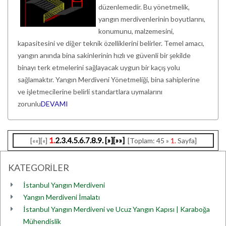
düzenlemedir. Bu yönetmelik,
yangın merdivenlerinin boyutlarını,
konumunu, malzemesini,
kapasitesini ve diğer teknik özelliklerini belirler. Temel amacı,
yangın anında bina sakinlerinin hızlı ve güvenli bir şekilde
binayı terk etmelerini sağlayacak uygun bir kaçış yolu
sağlamaktır. Yangın Merdiveni Yönetmeliği, bina sahiplerine
ve işletmecilerine belirli standartlara uymalarını
zorunlu
DEVAMI
1.
2.
3.
4.
5.
6.
7.
8.
9.
[»]
[»»]
[««][«]
[Toplam: 45 »
1.
Sayfa]
KATEGORİLER
İstanbul Yangın Merdiveni
Yangın Merdiveni İmalatı
İstanbul Yangın Merdiveni ve Ucuz Yangın Kapısı | Karaboğa
Mühendislik