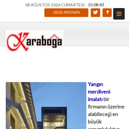
08 AĞUSTOS 2026 CUMARTESİ -
15:08:44
0532 4907694
Yangın
merdiveni
imalatı
bir
firmanın üzerine
alabileceği en
büyük