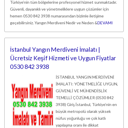
Türkiye’nin tüm bölgelerine profesyonel hizmet sunmaktadır.
Güvenli, dayanıklı ve yönetmeliklere uygun çözümler için
hemen 0530 842 3938 numarasından bizimle iletişime
geçebilirsiniz. Yangın Merdiveni Nedir ve Neden &
DEVAMI
İstanbul Yangın Merdiveni İmalatı |
Ücretsiz Keşif Hizmeti ve Uygun Fiyatlar
0530 842 3938
İSTANBUL YANGIN MERDİVENİ
İMALATI: YÖNETMELİĞE UYGUN,
GÜVENLİ VE MÜHENDİSLİK
TEMELLİ ÇÖZÜMLER (0530 842
3938) Giriş İstanbul, Türkiye’nin en
büyük metropolü olarak yüksek
nüfus yoğunluğu ve çok katlı
yapılaşma oranı ile dikkat