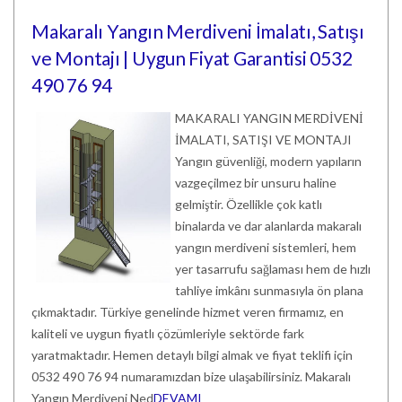
Makaralı Yangın Merdiveni İmalatı, Satışı
ve Montajı | Uygun Fiyat Garantisi 0532
490 76 94
MAKARALI YANGIN MERDİVENİ
İMALATI, SATIŞI VE MONTAJI
Yangın güvenliği, modern yapıların
vazgeçilmez bir unsuru haline
gelmiştir. Özellikle çok katlı
binalarda ve dar alanlarda makaralı
yangın merdiveni sistemleri, hem
yer tasarrufu sağlaması hem de hızlı
tahliye imkânı sunmasıyla ön plana
çıkmaktadır. Türkiye genelinde hizmet veren firmamız, en
kaliteli ve uygun fiyatlı çözümleriyle sektörde fark
yaratmaktadır. Hemen detaylı bilgi almak ve fiyat teklifi için
0532 490 76 94 numaramızdan bize ulaşabilirsiniz. Makaralı
Yangın Merdiveni Ned
DEVAMI