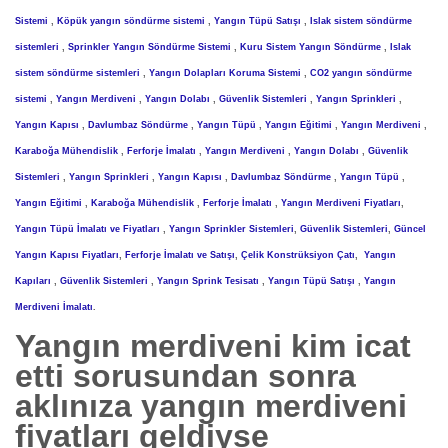
Sistemi
,
Köpük yangın söndürme sistemi
,
Yangın Tüpü Satışı
,
Islak sistem söndürme
sistemleri
,
Sprinkler Yangın Söndürme Sistemi
,
Kuru Sistem Yangın Söndürme
,
Islak
sistem söndürme sistemleri
,
Yangın Dolapları Koruma Sistemi
,
CO2 yangın söndürme
sistemi
,
Yangın Merdiveni
,
Yangın Dolabı
,
Güvenlik Sistemleri
,
Yangın Sprinkleri
,
Yangın Kapısı
,
Davlumbaz Söndürme
,
Yangın Tüpü
,
Yangın Eğitimi
,
Yangın Merdiveni
,
Karaboğa Mühendislik
,
Ferforje İmalatı
,
Yangın Merdiveni
,
Yangın Dolabı
,
Güvenlik
Sistemleri
,
Yangın Sprinkleri
,
Yangın Kapısı
,
Davlumbaz Söndürme
,
Yangın Tüpü
,
Yangın Eğitimi
,
Karaboğa Mühendislik
,
Ferforje İmalatı
,
Yangın Merdiveni Fiyatları
,
Yangın Tüpü İmalatı ve Fiyatları
,
Yangın Sprinkler Sistemleri
,
Güvenlik Sistemleri
,
Güncel
Yangın Kapısı Fiyatları
,
Ferforje İmalatı ve Satışı
,
Çelik Konstrüksiyon Çatı
,
Yangın
Kapıları
,
Güvenlik Sistemleri
,
Yangın Sprink Tesisatı
,
Yangın Tüpü Satışı
,
Yangın
Merdiveni İmalatı
.
Yangın merdiveni kim icat
etti
sorusundan sonra
aklınıza yangın merdiveni
fiyatları geldiyse