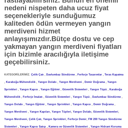
rastlayabilirsiniz. Bunun en önemli
nedeni nispeten daha ucuz fiyat
seçenekleriyle sunduğumuz
kaliteden ödün vermeyen yangın
merdiveni hizmet
anlayışımızdır.Bütçe dostu ve cep
yakmayan yangın merdiveni fiyatları
için bizimle aracılığıyla iletişime
geçebilirsiniz.
KATEGORİLERİMİZ.
Çelik Çatı
,
Davlumbaz Söndürme
,
Ferforje Tasarımlar
,
Teras Kapatma
,
Karaboğa Mühendislik
,
Yangın Dolabı
,
Yangın Merdiveni
,
Demir Doğrama
,
Yangın
Sprinkleri
,
Yangın Kapısı
,
Yangın Eğitimi
,
Güvenlik Sistemleri
,
Yangın Tüpü
,
Karaboğa
Mühendislik
,
Ferforje İmalatı
,
Güvenlik Sistemleri
,
Yangın Tüpü
,
Davlumbaz Söndürme
,
Yangın Dolabı
,
Yangın Eğitimi
,
Yangın Sprinkleri
,
Yangın Kapısı
,
Demir Doğrama
,
Yangın Merdiveni
,
Yangın Kapıları
,
Yangın Tüpleri
,
Yangın Dolabı
,
Güvenlik Sistemleri
,
Yangın Merdiveni
,
Çelik Çatı
,
Yangın Sprinkleri
,
Ferforje Demir
,
FM 200 Yangın Söndürme
Sistemleri
,
Yangın Kapısı Satışı
,
Kamera ve Güvenlik Sistemleri
,
Yangın Hidrant Koruma