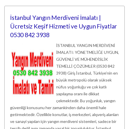
İstanbul Yangın Merdiveni İmalatı |
Ücretsiz Keşif Hizmeti ve Uygun Fiyatlar
0530 842 3938
İSTANBUL YANGIN MERDİVENİ
İMALATI: YÖNETMELİĞE UYGUN,
GÜVENLİ VE MÜHENDİSLİK
TEMELLİ ÇÖZÜMLER (0530 842
3938) Giriş İstanbul, Türkiye’nin en
büyük metropolü olarak yüksek
nüfus yoğunluğu ve çok katlı
yapılaşma oranı ile dikkat
çekmektedir. Bu yoğunluk, yangın
güvenliği konusunu her zamankinden daha önemli hale
getirmektedir. Özellikle konutlar, iş merkezleri, alışveriş alanları
ve sanayi yapıları için yangın merdiveni sistemleri, sadece bir
tercih değil aynı zamanda yasal bir zorunluluktur. İstanbul