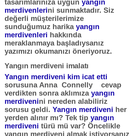
tasarımlarınıza uygun
yangın
merdivenleri
ni sunmaktadır. Siz
değerli müşterilerimize
sunduğumuz harika
yangın
merdivenleri
hakkında
meraklanmaya başladıysanız
yazımızı okumanızı öneriyoruz.
Yangın merdiveni imalatı
Yangın merdiveni kim icat etti
sorusuna Anna Connelly cevap
verdikten sonra aklımıza
yangın
merdiveni
ni nereden alabiliriz
sorusu geldi.
Yangın merdiveni
her
yerden alınır mı? Tek tip
yangın
merdiveni
türü mü var? Öncelikle
yangın merdiveni almak istiyorsanız