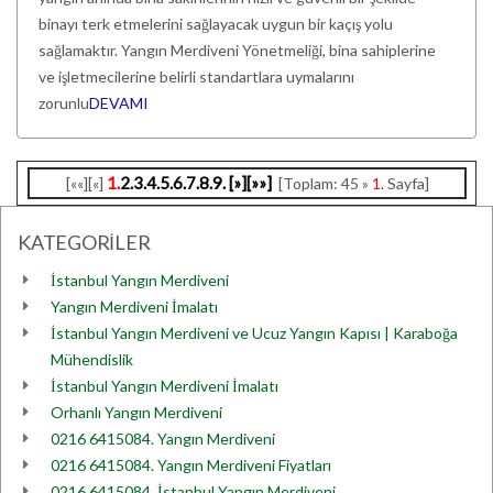
binayı terk etmelerini sağlayacak uygun bir kaçış yolu
sağlamaktır. Yangın Merdiveni Yönetmeliği, bina sahiplerine
ve işletmecilerine belirli standartlara uymalarını
zorunlu
DEVAMI
1.
2.
3.
4.
5.
6.
7.
8.
9.
[»]
[»»]
[««][«]
[Toplam: 45 »
1.
Sayfa]
KATEGORİLER
İstanbul Yangın Merdiveni
Yangın Merdiveni İmalatı
İstanbul Yangın Merdiveni ve Ucuz Yangın Kapısı | Karaboğa
Mühendislik
İstanbul Yangın Merdiveni İmalatı
Orhanlı Yangın Merdiveni
0216 6415084. Yangın Merdiveni
0216 6415084. Yangın Merdiveni Fiyatları
0216 6415084. İstanbul Yangın Merdiveni