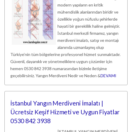
modern yapıların en kritik
mühendislik alanlarından biridir ve
özellikle yoğun nüfuslu şehirlerde
hayati bir gereklilik haline gelmiştir.
İstanbul merkezli firmamız, yangın
merdiveni imalatı, satışı ve montajı
alanında uzmanlaşmış olup
Türkiye’nin tüm bölgelerine profesyonel hizmet sunmaktadır.
Güvenli, dayanıklı ve yönetmeliklere uygun çözümler için
hemen 0530 842 3938 numarasından bizimle iletişime
geçebilirsiniz. Yangın Merdiveni Nedir ve Neden &
DEVAMI
İstanbul Yangın Merdiveni İmalatı |
Ücretsiz Keşif Hizmeti ve Uygun Fiyatlar
0530 842 3938
İSTANBUL YANGIN MERDİVENİ