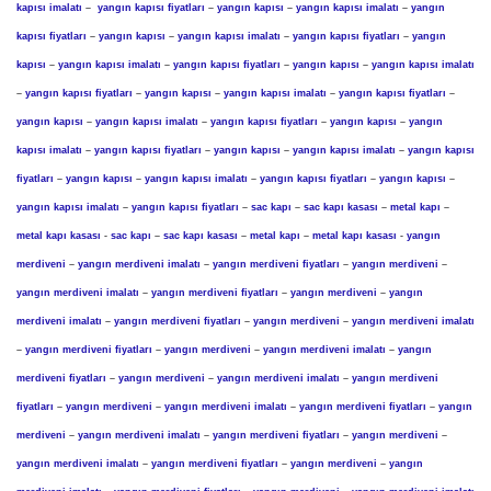
kapısı imalatı
–
yangın kapısı fiyatları
–
yangın kapısı
–
yangın kapısı imalatı
–
yangın
kapısı fiyatları
–
yangın kapısı
–
yangın kapısı imalatı
–
yangın kapısı fiyatları
–
yangın
kapısı
–
yangın kapısı imalatı
–
yangın kapısı fiyatları
–
yangın kapısı
–
yangın kapısı imalatı
–
yangın kapısı fiyatları
–
yangın kapısı
–
yangın kapısı imalatı
–
yangın kapısı fiyatları
–
yangın kapısı
–
yangın kapısı imalatı
–
yangın kapısı fiyatları
–
yangın kapısı
–
yangın
kapısı imalatı
–
yangın kapısı fiyatları
–
yangın kapısı
–
yangın kapısı imalatı
–
yangın kapısı
fiyatları
–
yangın kapısı
–
yangın kapısı imalatı
–
yangın kapısı fiyatları
–
yangın kapısı
–
yangın kapısı imalatı
–
yangın kapısı fiyatları
–
sac kapı
–
sac kapı kasası
–
metal kapı
–
metal kapı kasası
-
sac kapı
–
sac kapı kasası
–
metal kapı
–
metal kapı kasası
-
yangın
merdiveni
–
yangın merdiveni imalatı
–
yangın merdiveni fiyatları
–
yangın merdiveni
–
yangın merdiveni imalatı
–
yangın merdiveni fiyatları
–
yangın merdiveni
–
yangın
merdiveni imalatı
–
yangın merdiveni fiyatları
–
yangın merdiveni
–
yangın merdiveni imalatı
–
yangın merdiveni fiyatları
–
yangın merdiveni
–
yangın merdiveni imalatı
–
yangın
merdiveni fiyatları
–
yangın merdiveni
–
yangın merdiveni imalatı
–
yangın merdiveni
fiyatları
–
yangın merdiveni
–
yangın merdiveni imalatı
–
yangın merdiveni fiyatları
–
yangın
merdiveni
–
yangın merdiveni imalatı
–
yangın merdiveni fiyatları
–
yangın merdiveni
–
yangın merdiveni imalatı
–
yangın merdiveni fiyatları
–
yangın merdiveni
–
yangın