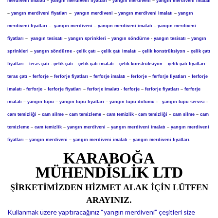
merdiveni imalatı
–
yangın merdiveni fiyatları
–
yangın merdiveni
–
yangın merdiveni imalatı
–
yangın merdiveni fiyatları
–
yangın merdiveni
–
yangın merdiveni imalatı
–
yangın
merdiveni fiyatları
–
yangın merdiveni
–
yangın merdiveni imalatı
–
yangın merdiveni
fiyatları
–
yangın tesisatı
–
yangın sprinkleri
–
yangın söndürne
-
yangın tesisatı
–
yangın
sprinkleri
–
yangın söndürne
-
çelik çatı
–
çelik çatı imalatı
–
çelik konstrüksiyon
–
çelik çatı
fiyatları
–
teras çatı
-
çelik çatı
–
çelik çatı imalatı
–
çelik konstrüksiyon
–
çelik çatı fiyatları
–
teras çatı
–
ferforje
–
ferforje fiyatları
–
ferforje imalatı
–
ferforje
–
ferforje fiyatları
–
ferforje
imalatı
-
ferforje
–
ferforje fiyatları
–
ferforje imalatı
-
ferforje
–
ferforje fiyatları
–
ferforje
imalatı
–
yangın tüpü
–
yangın tüpü fiyatları
–
yangın tüpü dolumu
-
yangın tüpü servisi
-
cam temizliği
–
cam silme
–
cam temizleme
–
cam temizlik
-
cam temizliği
–
cam silme
–
cam
temizleme
–
cam temizlik
–
yangın merdiveni
–
yangın merdiveni imalatı
–
yangın merdiveni
fiyatları
–
yangın merdiveni
–
yangın merdiveni imalatı
–
yangın merdiveni fiyatları
.
KARABOĞA
MÜHENDİSLİK LTD
ŞİRKETİMİZDEN HİZMET ALAK İÇİN LÜTFEN
ARAYINIZ.
Kullanmak üzere yaptıracağınız “yangın merdiveni” çeşitleri size