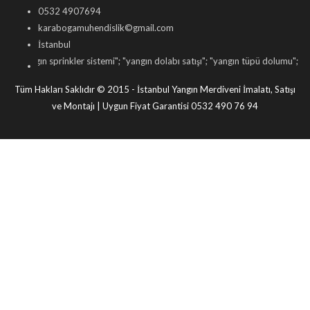
0532 4907694
karabogamuhendislik©gmail.com
İstanbul
sprinkler sistemi
"; "
yangın dolabı satışı
"; "
yangın tüpü dolumu
"; "
yangın kapısı 
Tüm Hakları Saklıdır © 2015 - İstanbul Yangın Merdiveni İmalatı, Satışı
ve Montajı | Uygun Fiyat Garantisi 0532 490 76 94