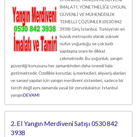
İMALATI: YÖNETMELİĞE UYGUN,
GÜVENLİ VE MÜHENDİSLİK
TEMELLİ ÇÖZÜMLER (0530 842
3938) Giriş İstanbul, Türkiye’nin en
büyük metropolü olarak yüksek
nüfus yoğunluğu ve çok katlı
yapılaşma oranı ile dikkat
çekmektedir. Bu yoğunluk, yangın
güvenliği konusunu her zamankinden daha önemli hale
getirmektedir. Özellikle konutlar, iş merkezleri, alışveriş alanları
ve sanayi yapıları için yangın merdiveni sistemleri, sadece bir
tercih değil aynı zamanda yasal bir zorunluluktur. İstanbul
yangın
DEVAMI
2. El Yangın Merdiveni Satışı 0530 842
3938