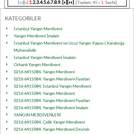
1.
2.
3.
4.
5.
6.
7.
8.
9.
[»]
[»»]
[««][«]
[Toplam: 45 »
1.
Sayfa]
KATEGORİLER
İstanbul Yangın Merdiveni
Yangın Merdiveni İmalatı
İstanbul Yangın Merdiveni ve Ucuz Yangın Kapısı | Karaboğa
Mühendislik
İstanbul Yangın Merdiveni İmalatı
Orhanlı Yangın Merdiveni
0216 6415084. Yangın Merdiveni
0216 6415084. Yangın Merdiveni Fiyatları
0216 6415084. İstanbul Yangın Merdiveni
0216 6415084. Yangın Merdiveni
0216 6415084. Yangın Merdiveni Fiyatları
0216 6415084. Yangın Merdiveni İmalatı
YANGIN MERDİVENLERİ
0216 6415084. Çelik Yangın Merdiveni
0216 6415084. Yangın Merdiveni Destek