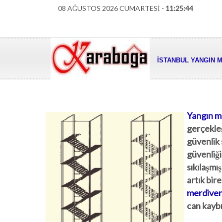
08 AĞUSTOS 2026 CUMARTESİ -
11:25:45
İSTANBUL YANGIN M
Yangın me
gerçekleş
güvenlik 
güvenliğ
sıkılaşmı
artık bir
merdiven
can kaybı