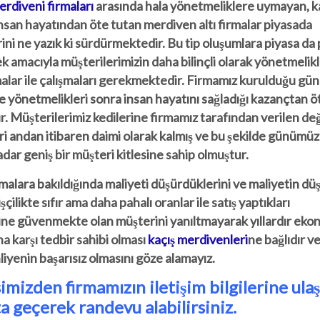
rdiveni firmaları
arasında hala yönetmeliklere uymayan, k
nsan hayatından öte tutan merdiven altı firmalar piyasada
rini ne yazık ki sürdürmektedir. Bu tip oluşumlara piyasa da
amacıyla müşterilerimizin daha bilinçli olarak yönetmelik
alar ile çalışmaları gerekmektedir. Firmamız kurulduğu gü
 yönetmelikleri sonra insan hayatını sağladığı kazançtan ö
. Müşterilerimiz kedilerine firmamız tarafından verilen de
i andan itibaren daimi olarak kalmış ve bu şekilde günümü
dar geniş bir müşteri kitlesine sahip olmuştur.
firmalara bakıldığında maliyeti düşürdüklerini ve maliyetin düş
şçilikte sıfır ama daha pahalı oranlar ile satış yaptıkları
sine güvenmekte olan müşterini yanıltmayarak yıllardır eko
 karşı tedbir sahibi olması
kaçış merdivenleri
ne bağlıdır v
liyenin başarısız olmasını göze alamayız.
imizden firmamızın iletişim bilgilerine ulaş
ta geçerek randevu alabilirsiniz.