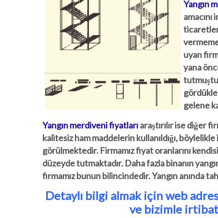
Yangın me
amacını i
ticaretle
vermemek 
uyan firm
yana önce
tutmuştur
gördükler
gelene ka
Yangın merdiveni fiyatları
araştırılır ise diğer 
kalitesiz ham maddelerin kullanıldığı, böylelikle i
görülmektedir. Firmamız fiyat oranlarını kendi
düzeyde tutmaktadır. Daha fazla binanın yangına
firmamız bunun bilincindedir. Yangın anında tah
Detaylı bilgi almak için web adres
ve bizimle irtiba