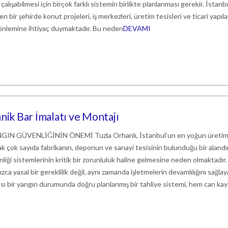
alışabilmesi için birçok farklı sistemin birlikte planlanması gerekir. İstanbu
n bir şehirde konut projeleri, iş merkezleri, üretim tesisleri ve ticari yapıla
 önlemine ihtiyaç duymaktadır. Bu neden
DEVAMI
nik Bar İmalatı ve Montajı
 GÜVENLİĞİNİN ÖNEMİ Tuzla Orhanlı, İstanbul’un en yoğun üretim
arak çok sayıda fabrikanın, deponun ve sanayi tesisinin bulunduğu bir alandı
liği sistemlerinin kritik bir zorunluluk haline gelmesine neden olmaktadır.
ca yasal bir gereklilik değil, aynı zamanda işletmelerin devamlılığını sağla
sı bir yangın durumunda doğru planlanmış bir tahliye sistemi, hem can kayı