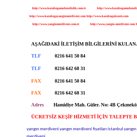
http://www.karabogamuhendislik.com.tr
http://www.karabogamuhendi
http://www.
karabogayanginmerdiveni.com
http://www.karabogaticaret.com
http://www.yanginmerdiveni.com.tr
http://www.yangin-merdiveni.com
AŞAĞIDAKİ İLETİŞİM BİLGİLERİNİ KULAN
TLF
0216 641 50 84
TLF
0216 642 68 31
FAX
0216 641 50 84
FAX
0216 642 68 31
Adres
Hamidiye Mah. Güler. No: 4B Çekmek
ÜCRETSİZ KEŞİF HİZMETİ İÇİN TALEPTE 
yangın merdiveni
yangın merdiveni fiyatları
istanbul yangın
merdiveni