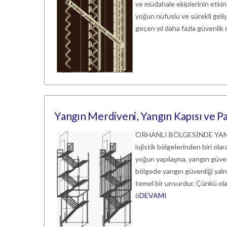
ve müdahale ekiplerinin etkin ç
yoğun nüfuslu ve sürekli gelişe
geçen yıl daha fazla güvenlik
Yangın Merdiveni, Yangın Kapısı ve Pa
ORHANLI BÖLGESİNDE YANGIN
lojistik bölgelerinden biri ol
yoğun yapılaşma, yangın güven
bölgede yangın güvenliği yalnız
temel bir unsurdur. Çünkü ola
ö
DEVAMI