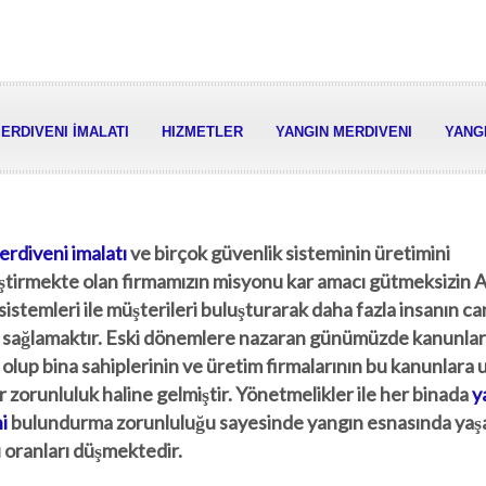
ERDIVENI İMALATI
HIZMETLER
YANGIN MERDIVENI
YANGI
rdiveni imalatı
ve birçok güvenlik sisteminin üretimini
tirmekte olan firmamızın misyonu kar amacı gütmeksizin A 
sistemleri ile müşterileri buluşturarak daha fazla insanın ca
i sağlamaktır. Eski dönemlere nazaran günümüzde kanunlar
ş olup bina sahiplerinin ve üretim firmalarının bu kanunlara
er zorunluluk haline gelmiştir. Yönetmelikler ile her binada
y
i
bulundurma zorunluluğu sayesinde yangın esnasında ya
 oranları düşmektedir.