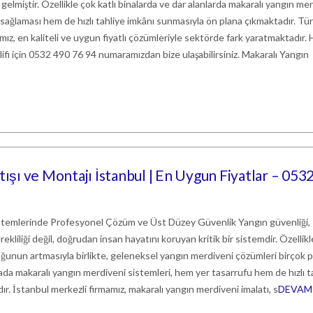
gelmiştir. Özellikle çok katlı binalarda ve dar alanlarda makaralı yangın me
 sağlaması hem de hızlı tahliye imkânı sunmasıyla ön plana çıkmaktadır. Tü
ız, en kaliteli ve uygun fiyatlı çözümleriyle sektörde fark yaratmaktadır
klifi için 0532 490 76 94 numaramızdan bize ulaşabilirsiniz. Makaralı Yangın
tışı ve Montajı İstanbul | En Uygun Fiyatlar – 053
stemlerinde Profesyonel Çözüm ve Üst Düzey Güvenlik Yangın güvenliği,
erekliliği değil, doğrudan insan hayatını koruyan kritik bir sistemdir. Özellikl
ğunun artmasıyla birlikte, geleneksel yangın merdiveni çözümleri birçok 
ada makaralı yangın merdiveni sistemleri, hem yer tasarrufu hem de hızlı t
dır. İstanbul merkezli firmamız, makaralı yangın merdiveni imalatı, s
DEVAM