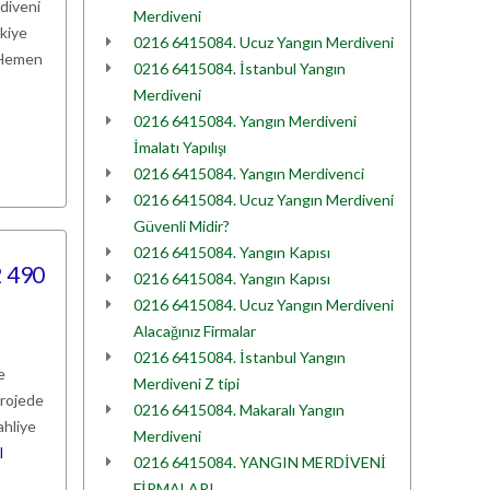
rdiveni
Merdiveni
rkiye
0216 6415084. Ucuz Yangın Merdiveni
. Hemen
0216 6415084. İstanbul Yangın
Merdiveni
0216 6415084. Yangın Merdiveni
İmalatı Yapılışı
0216 6415084. Yangın Merdivenci
0216 6415084. Ucuz Yangın Merdiveni
Güvenli Midir?
0216 6415084. Yangın Kapısı
2 490
0216 6415084. Yangın Kapısı
0216 6415084. Ucuz Yangın Merdiveni
Alacağınız Firmalar
0216 6415084. İstanbul Yangın
e
Merdiveni Z tipi
projede
0216 6415084. Makaralı Yangın
ahliye
Merdiveni
I
0216 6415084. YANGIN MERDİVENİ
FİRMALARI