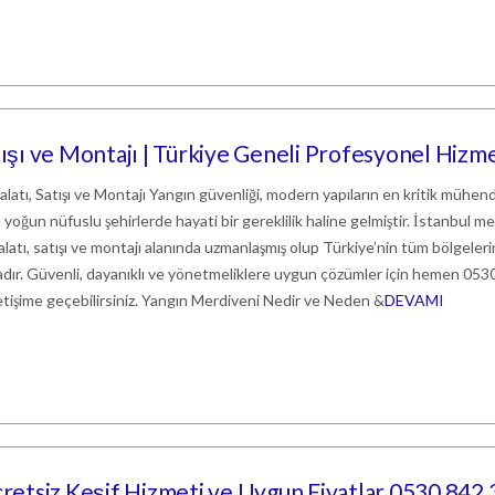
tışı ve Montajı | Türkiye Geneli Profesyonel Hizm
atı, Satışı ve Montajı Yangın güvenliği, modern yapıların en kritik mühend
le yoğun nüfuslu şehirlerde hayati bir gereklilik haline gelmiştir. İstanbul me
latı, satışı ve montajı alanında uzmanlaşmış olup Türkiye’nin tüm bölgeler
ır. Güvenli, dayanıklı ve yönetmeliklere uygun çözümler için hemen 053
tişime geçebilirsiniz. Yangın Merdiveni Nedir ve Neden &
DEVAMI
Ücretsiz Keşif Hizmeti ve Uygun Fiyatlar 0530 842