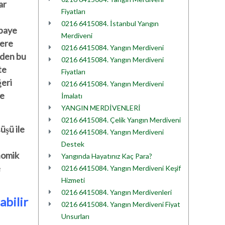
ar
Fiyatları
0216 6415084. İstanbul Yangın
 paye
Merdiveni
lere
0216 6415084. Yangın Merdiveni
nden bu
0216 6415084. Yangın Merdiveni
te
Fiyatları
ğeri
0216 6415084. Yangın Merdiveni
ze
İmalatı
YANGIN MERDİVENLERİ
0216 6415084. Çelik Yangın Merdiveni
üşü ile
0216 6415084. Yangın Merdiveni
Destek
nomik
Yangında Hayatınız Kaç Para?
e
0216 6415084. Yangın Merdiveni Keşif
Hizmeti
0216 6415084. Yangın Merdivenleri
abilir
0216 6415084. Yangın Merdiveni Fiyat
Unsurları