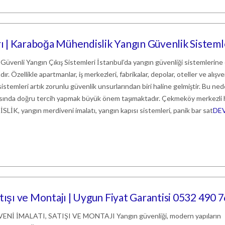
 | Karaboğa Mühendislik Yangın Güvenlik Sisteml
 Güvenli Yangın Çıkış Sistemleri İstanbul’da yangın güvenliği sistemlerine
r. Özellikle apartmanlar, iş merkezleri, fabrikalar, depolar, oteller ve alışve
istemleri artık zorunlu güvenlik unsurlarından biri haline gelmiştir. Bu ne
rasında doğru tercih yapmak büyük önem taşımaktadır. Çekmeköy merkezli
 yangın merdiveni imalatı, yangın kapısı sistemleri, panik bar sat
DE
tışı ve Montajı | Uygun Fiyat Garantisi 0532 490 7
 İMALATI, SATIŞI VE MONTAJI Yangın güvenliği, modern yapıların