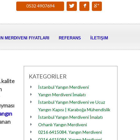
0532 4907694
N MERDIVENI FIYATLARI
REFERANS
İLETIŞIM
KATEGORİLER
kalite
İstanbul Yangın Merdiveni
n
Yangın Merdiveni İmalatı
İstanbul Yangın Merdiveni ve Ucuz
 uyması
Yangın Kapısı | Karaboğa Mühendislik
angın
İstanbul Yangın Merdiveni İmalatı
şanan
Orhanlı Yangın Merdiveni
0216 6415084. Yangın Merdiveni
0216 6415084. Yangın Merdiveni