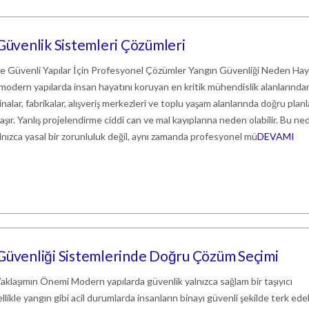
 Güvenlik Sistemleri Çözümleri
ile Güvenli Yapılar İçin Profesyonel Çözümler Yangın Güvenliği Neden Hay
modern yapılarda insan hayatını koruyan en kritik mühendislik alanlarında
binalar, fabrikalar, alışveriş merkezleri ve toplu yaşam alanlarında doğru plan
aşır. Yanlış projelendirme ciddi can ve mal kayıplarına neden olabilir. Bu ne
lnızca yasal bir zorunluluk değil, aynı zamanda profesyonel mü
DEVAMI
 Güvenliği Sistemlerinde Doğru Çözüm Seçimi
klaşımın Önemi Modern yapılarda güvenlik yalnızca sağlam bir taşıyıcı
llikle yangın gibi acil durumlarda insanların binayı güvenli şekilde terk ede