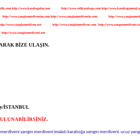
slik.com
http://www.karabogalar.com
http://www.velikaraboga.com
http://www.karabogametal.
http://www.yanginmerdivenim.com
http://www.yanginmerdivenin.com
http://www.yangınmerd
http://www.yanginmerdiven.net
http://www.yanginmerdiven.com
http://www.yangınmerdiveni.c
http://www.yanginmerdiveni.net
ARAK BİZE ULAŞIN.
öy/İSTANBUL
BULUNABİLİRSİNİZ.
 merdiveni
yangın merdiveni imalatı
karaboğa yangın merdiveni.
ucuz yang