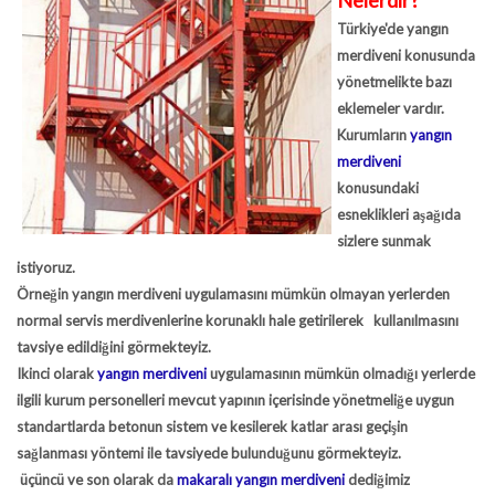
Nelerdir?
Türkiye'de yangın
merdiveni konusunda
yönetmelikte bazı
eklemeler vardır.
Kurumların
yangın
merdiveni
konusundaki
esneklikleri aşağıda
sizlere sunmak
istiyoruz.
Örneğin yangın merdiveni uygulamasını mümkün olmayan yerlerden
normal servis merdivenlerine korunaklı hale getirilerek kullanılmasını
tavsiye edildiğini görmekteyiz.
Ikinci olarak
yangın merdiveni
uygulamasının mümkün olmadığı yerlerde
ilgili kurum personelleri mevcut yapının içerisinde yönetmeliğe uygun
standartlarda betonun sistem ve kesilerek katlar arası geçişin
sağlanması yöntemi ile tavsiyede bulunduğunu görmekteyiz.
üçüncü ve son olarak da
makaralı yangın merdiveni
dediğimiz