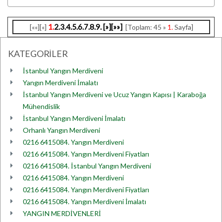
1.
2.
3.
4.
5.
6.
7.
8.
9.
[»]
[»»]
[««][«]
[Toplam: 45 »
1.
Sayfa]
KATEGORİLER
İstanbul Yangın Merdiveni
Yangın Merdiveni İmalatı
İstanbul Yangın Merdiveni ve Ucuz Yangın Kapısı | Karaboğa
Mühendislik
İstanbul Yangın Merdiveni İmalatı
Orhanlı Yangın Merdiveni
0216 6415084. Yangın Merdiveni
0216 6415084. Yangın Merdiveni Fiyatları
0216 6415084. İstanbul Yangın Merdiveni
0216 6415084. Yangın Merdiveni
0216 6415084. Yangın Merdiveni Fiyatları
0216 6415084. Yangın Merdiveni İmalatı
YANGIN MERDİVENLERİ