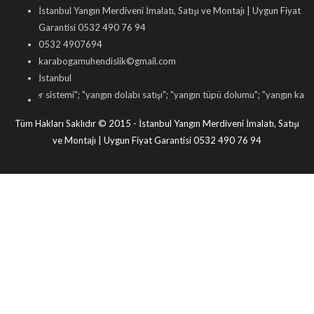
İstanbul Yangın Merdiveni İmalatı, Satışı ve Montajı | Uygun Fiyat
Garantisi 0532 490 76 94
0532 4907694
karabogamuhendislik©gmail.com
İstanbul
 sistemi
"; "
yangın dolabı satışı
"; "
yangın tüpü dolumu
"; "
yangın kapısı tamir serv
Tüm Hakları Saklıdır © 2015 - İstanbul Yangın Merdiveni İmalatı, Satışı
ve Montajı | Uygun Fiyat Garantisi 0532 490 76 94