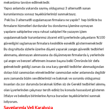
mekanizma tavsiye edilmektedir.
Yapıcı anlamda yukarıda saymış olduğumuz 3 alternatifi sunan
kurumlarımıza sonsuz teşekkürlerimizi sunmaktayız.
Peki bu 3 alternatifi uygulamayan firmalara ne yapılır? hep birlikte bu
firmaların hizmetleri durdurulur bu dondurma işlemine uymayan
yapıların sahiplerine veya ruhsat sahipleri Ne yazayım işlem
uygulanmaktadır kurumlarımız ziyaret etti işyerlerinde çalışanların %100
güvenliğini sağlamayan firmalara kesinlikle esneklik göstermemektedir
Bu doğrultuda sizlerle üzerine düşeni yaparak yangın güvenlik tedbirleri
alınmamış alınmayan alınmasına da düşünmeyen firmalarda iş yerlerinde
çal angın ve benzeri affetmem insanın başına belki Ömründe bir defa
gelmektedir geldiği zaman da ona karşı gerekli tedbirler alınmadığından
dolayı bizi canımızdan etmektedirler canımızdan eder anlamında değildir
aynı zamanda bizim sevdiklerimizi ve bakmak ve sorumlu olduğumuz
insanları da zor durumda bırakmak lütfen siz de Gerekli tedbirleri alınmış
olan işyerlerinden çalışmayı tercih ediniz bu konuda hassasiyet gösteren
İtfaiye ve belediye birimlerine Ayrıca buradan teşekkürlerimi sunmak
istiyorum.
Saygılarımla Veli Karaboğa