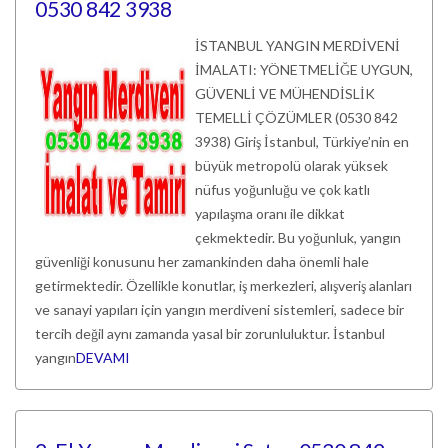
0530 842 3938
İSTANBUL YANGIN MERDİVENİ
İMALATI: YÖNETMELİĞE UYGUN,
GÜVENLİ VE MÜHENDİSLİK
TEMELLİ ÇÖZÜMLER (0530 842
3938) Giriş İstanbul, Türkiye’nin en
büyük metropolü olarak yüksek
nüfus yoğunluğu ve çok katlı
yapılaşma oranı ile dikkat
çekmektedir. Bu yoğunluk, yangın
güvenliği konusunu her zamankinden daha önemli hale
getirmektedir. Özellikle konutlar, iş merkezleri, alışveriş alanları
ve sanayi yapıları için yangın merdiveni sistemleri, sadece bir
tercih değil aynı zamanda yasal bir zorunluluktur. İstanbul
yangın
DEVAMI