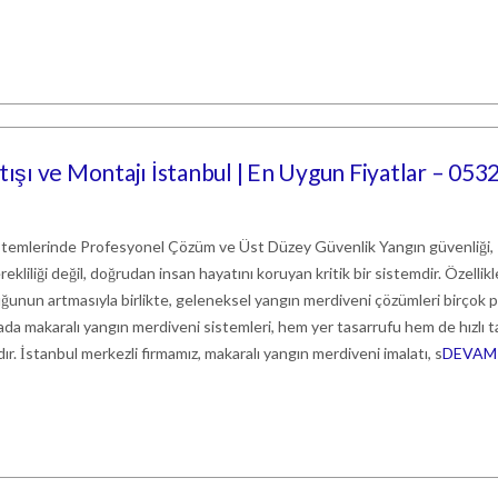
tışı ve Montajı İstanbul | En Uygun Fiyatlar – 053
stemlerinde Profesyonel Çözüm ve Üst Düzey Güvenlik Yangın güvenliği,
erekliliği değil, doğrudan insan hayatını koruyan kritik bir sistemdir. Özellikl
ğunun artmasıyla birlikte, geleneksel yangın merdiveni çözümleri birçok 
ada makaralı yangın merdiveni sistemleri, hem yer tasarrufu hem de hızlı t
dır. İstanbul merkezli firmamız, makaralı yangın merdiveni imalatı, s
DEVAM