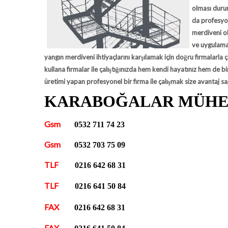
olması durum
da profesyon
merdiveni ol
ve uygulama
yangın merdiveni ihtiyaçlarını karşılamak için doğru firmalarla ç
kullana firmalar ile çalıştığınızda hem kendi hayatınız hem de 
üretimi yapan profesyonel bir firma ile çalışmak size avantaj sa
KARABOĞALAR MÜHE
Gsm
0532 711 74 23
Gsm
0532 703 75 09
TLF
0216 642 68 31
TLF
0216 641 50 84
FAX
0216 642 68 31
FAX