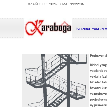
07 AĞUSTOS 2026 CUMA -
11:22:35
İSTANBUL YANGIN M
Profesyonel
Birincil ya
yapılarda ya
ve daha fazl
binadan tahl
hayatını kur
ve profesyon
projesi uygu
uygulamanın 