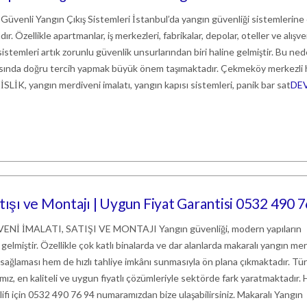
 Güvenli Yangın Çıkış Sistemleri İstanbul’da yangın güvenliği sistemlerine
r. Özellikle apartmanlar, iş merkezleri, fabrikalar, depolar, oteller ve alışve
istemleri artık zorunlu güvenlik unsurlarından biri haline gelmiştir. Bu ne
rasında doğru tercih yapmak büyük önem taşımaktadır. Çekmeköy merkezli
 yangın merdiveni imalatı, yangın kapısı sistemleri, panik bar sat
DE
tışı ve Montajı | Uygun Fiyat Garantisi 0532 490 7
 İMALATI, SATIŞI VE MONTAJI Yangın güvenliği, modern yapıların
gelmiştir. Özellikle çok katlı binalarda ve dar alanlarda makaralı yangın me
 sağlaması hem de hızlı tahliye imkânı sunmasıyla ön plana çıkmaktadır. Tü
ız, en kaliteli ve uygun fiyatlı çözümleriyle sektörde fark yaratmaktadır
klifi için 0532 490 76 94 numaramızdan bize ulaşabilirsiniz. Makaralı Yangın