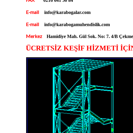
0216 641 50 84
E-mail
info@karabogalar.com
E-mail
info@karabogamuhendislik.com
Merkez
Hamidiye Mah. Gül Sok. No: 7. 4/B Çe
ÜCRETSİZ KEŞİF HİZMETİ İÇİ