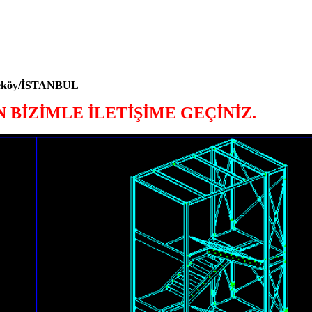
kmeköy/İSTANBUL
N BİZİMLE İLETİŞİME GEÇİNİZ.