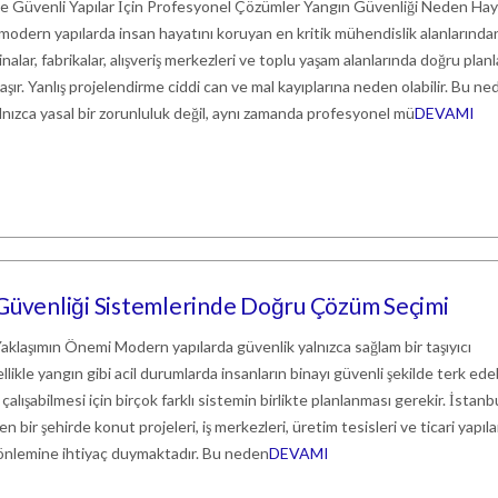
ile Güvenli Yapılar İçin Profesyonel Çözümler Yangın Güvenliği Neden Hay
modern yapılarda insan hayatını koruyan en kritik mühendislik alanlarında
binalar, fabrikalar, alışveriş merkezleri ve toplu yaşam alanlarında doğru plan
aşır. Yanlış projelendirme ciddi can ve mal kayıplarına neden olabilir. Bu ne
lnızca yasal bir zorunluluk değil, aynı zamanda profesyonel mü
DEVAMI
 Güvenliği Sistemlerinde Doğru Çözüm Seçimi
klaşımın Önemi Modern yapılarda güvenlik yalnızca sağlam bir taşıyıcı
llikle yangın gibi acil durumlarda insanların binayı güvenli şekilde terk ede
alışabilmesi için birçok farklı sistemin birlikte planlanması gerekir. İstanbu
n bir şehirde konut projeleri, iş merkezleri, üretim tesisleri ve ticari yapıla
 önlemine ihtiyaç duymaktadır. Bu neden
DEVAMI