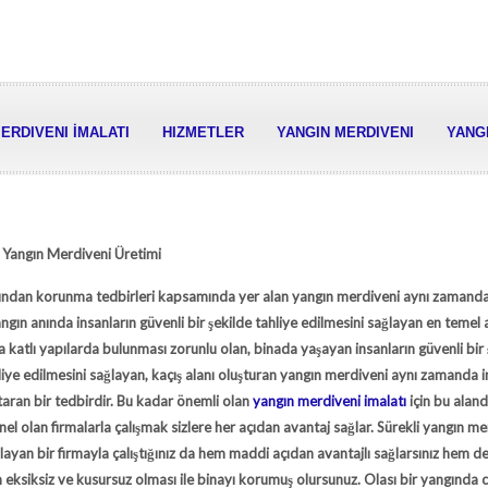
ERDIVENI İMALATI
HIZMETLER
YANGIN MERDIVENI
YANGI
 Yangın Merdiveni Üretimi
ngından korunma tedbirleri kapsamında yer alan
yangın merdiveni
aynı zamanda 
ngın anında insanların güvenli bir şekilde tahliye edilmesini sağlayan en temel ar
a katlı yapılarda bulunması zorunlu olan, binada yaşayan insanların güvenli bir 
iye edilmesini sağlayan, kaçış alanı oluşturan yangın merdiveni aynı zamanda i
taran bir tedbirdir. Bu kadar önemli olan
yangın merdiveni imalatı
için bu aland
el olan firmalarla çalışmak sizlere her açıdan avantaj sağlar. Sürekli yangın me
layan bir firmayla çalıştığınız da hem maddi açıdan avantajlı sağlarsınız hem d
eksiksiz ve kusursuz olması ile binayı korumuş olursunuz. Olası bir yangında 