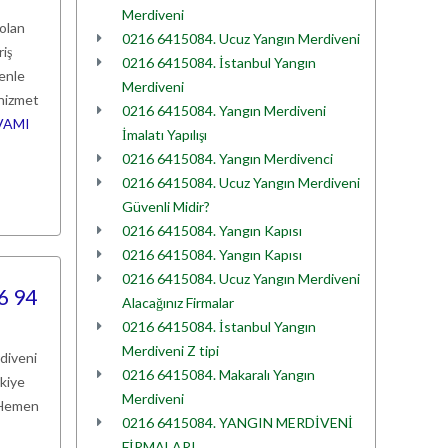
Merdiveni
 olan
0216 6415084. Ucuz Yangın Merdiveni
riş
0216 6415084. İstanbul Yangın
denle
Merdiveni
 hizmet
0216 6415084. Yangın Merdiveni
VAMI
İmalatı Yapılışı
0216 6415084. Yangın Merdivenci
0216 6415084. Ucuz Yangın Merdiveni
Güvenli Midir?
0216 6415084. Yangın Kapısı
0216 6415084. Yangın Kapısı
0216 6415084. Ucuz Yangın Merdiveni
6 94
Alacağınız Firmalar
0216 6415084. İstanbul Yangın
Merdiveni Z tipi
rdiveni
0216 6415084. Makaralı Yangın
rkiye
Merdiveni
. Hemen
0216 6415084. YANGIN MERDİVENİ
FİRMALARI