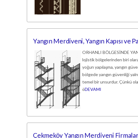
Yangın Merdiveni, Yangın Kapısı ve Pa
ORHANLI BÖLGESİNDE YANGIN
lojistik bölgelerinden biri ol
yoğun yapılaşma, yangın güven
bölgede yangın güvenliği yalnız
temel bir unsurdur. Çünkü ola
ö
DEVAMI
Çekmeköy Yangın Merdiveni Firmaları