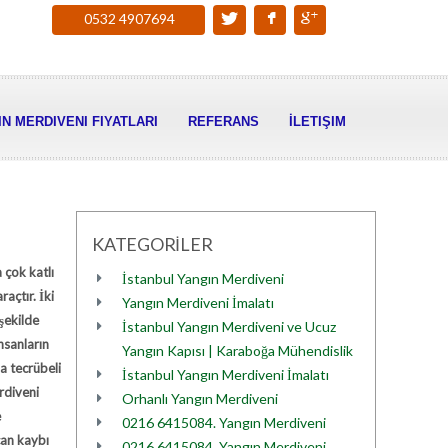
0532 4907694
N MERDIVENI FIYATLARI
REFERANS
İLETIŞIM
KATEGORİLER
çok katlı
İstanbul Yangın Merdiveni
açtır. İki
Yangın Merdiveni İmalatı
şekilde
İstanbul Yangın Merdiveni ve Ucuz
nsanların
Yangın Kapısı | Karaboğa Mühendislik
a tecrübeli
İstanbul Yangın Merdiveni İmalatı
rdiveni
Orhanlı Yangın Merdiveni
e
0216 6415084. Yangın Merdiveni
can kaybı
0216 6415084. Yangın Merdiveni