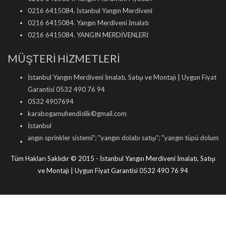
0216 6415084. İstanbul Yangın Merdiveni
0216 6415084. Yangın Merdiveni İmalatı
0216 6415084. YANGIN MERDİVENLERİ
MÜŞTERİ HİZMETLERİ
İstanbul Yangın Merdiveni İmalatı, Satışı ve Montajı | Uygun Fiyat
Garantisi 0532 490 76 94
0532 4907694
karabogamuhendislik©gmail.com
İstanbul
gın sprinkler sistemi
"; "
yangın dolabı satışı
"; "
yangın tüpü dolumu
"; "
yangın kap
Tüm Hakları Saklıdır © 2015 - İstanbul Yangın Merdiveni İmalatı, Satışı
ve Montajı | Uygun Fiyat Garantisi 0532 490 76 94