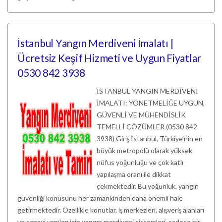
İstanbul Yangın Merdiveni İmalatı |
Ücretsiz Keşif Hizmeti ve Uygun Fiyatlar
0530 842 3938
İSTANBUL YANGIN MERDİVENİ
İMALATI: YÖNETMELİĞE UYGUN,
GÜVENLİ VE MÜHENDİSLİK
TEMELLİ ÇÖZÜMLER (0530 842
3938) Giriş İstanbul, Türkiye’nin en
büyük metropolü olarak yüksek
nüfus yoğunluğu ve çok katlı
yapılaşma oranı ile dikkat
çekmektedir. Bu yoğunluk, yangın
güvenliği konusunu her zamankinden daha önemli hale
getirmektedir. Özellikle konutlar, iş merkezleri, alışveriş alanları
ve sanayi yapıları için yangın merdiveni sistemleri, sadece bir