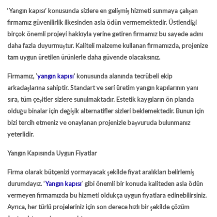
‘Yangın kapısı’ konusunda sizlere en gelişmiş hizmeti sunmaya çalışan
firmamız güvenilirlik ilkesinden asla ödün vermemektedir. Üstlendiği
birçok önemli projeyi hakkıyla yerine getiren firmamız bu sayede adını
daha fazla duyurmuştur. Kaliteli malzeme kullanan firmamızda, projenize
tam uygun üretilen ürünlerle daha güvende olacaksınız.
Firmamız, ‘
yangın kapısı
’ konusunda alanında tecrübeli ekip
arkadaşlarına sahiptir. Standart ve seri üretim yangın kapılarının yanı
sıra, tüm çeşitler sizlere sunulmaktadır. Estetik kaygıların ön planda
olduğu binalar için değişik alternatifler sizleri beklemektedir. Bunun için
bizi tercih etmeniz ve onaylanan projenizle başvuruda bulunmanız
yeterlidir.
Yangın Kapısında Uygun Fiyatlar
Firma olarak bütçenizi yormayacak şekilde fiyat aralıkları belirlemiş
durumdayız. ‘
Yangın kapısı
’ gibi önemli bir konuda kaliteden asla ödün
vermeyen firmamızda bu hizmeti oldukça uygun fiyatlara edinebilirsiniz.
Ayrıca, her türlü projeleriniz için son derece hızlı bir şekilde çözüm