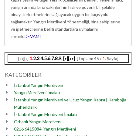
yangın anında bina sakinlerinin hızlı ve güvenli bir şekilde
binayı terk etmelerini sağlayacak uygun bir kaçış yolu
sağlamaktır. Yangın Merdiveni Yönetmeliği, bina sahiplerine
ve işletmecilerine belirli standartlara uymalarını
zorunlu
DEVAMI
1.
2.
3.
4.
5.
6.
7.
8.
9.
[»]
[»»]
[««][«]
[Toplam: 45 »
1.
Sayfa]
KATEGORİLER
İstanbul Yangın Merdiveni
Yangın Merdiveni İmalatı
İstanbul Yangın Merdiveni ve Ucuz Yangın Kapısı | Karaboğa
Mühendislik
İstanbul Yangın Merdiveni İmalatı
Orhanlı Yangın Merdiveni
0216 6415084. Yangın Merdiveni