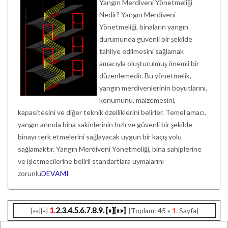
Yangın Merdiveni Yönetmeliği
Nedir? Yangın Merdiveni
Yönetmeliği, binaların yangın
durumunda güvenli bir şekilde
tahliye edilmesini sağlamak
amacıyla oluşturulmuş önemli bir
düzenlemedir. Bu yönetmelik,
yangın merdivenlerinin boyutlarını,
konumunu, malzemesini,
kapasitesini ve diğer teknik özelliklerini belirler. Temel amacı,
yangın anında bina sakinlerinin hızlı ve güvenli bir şekilde
binayı terk etmelerini sağlayacak uygun bir kaçış yolu
sağlamaktır. Yangın Merdiveni Yönetmeliği, bina sahiplerine
ve işletmecilerine belirli standartlara uymalarını
zorunlu
DEVAMI
1.
2.
3.
4.
5.
6.
7.
8.
9.
[»]
[»»]
[««][«]
[Toplam: 45 »
1.
Sayfa]