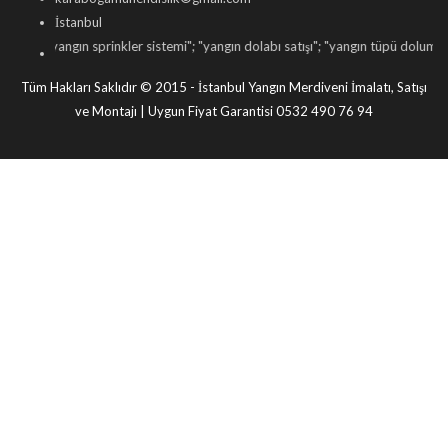
İstanbul
angın sprinkler sistemi
"; "
yangın dolabı satışı
"; "
yangın tüpü dolumu
"; "
yangın ka
Tüm Hakları Saklıdır © 2015 - İstanbul Yangın Merdiveni İmalatı, Satışı
ve Montajı | Uygun Fiyat Garantisi 0532 490 76 94