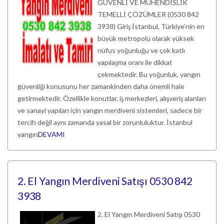
GÜVENLİ VE MÜHENDİSLİK
TEMELLİ ÇÖZÜMLER (0530 842
3938) Giriş İstanbul, Türkiye’nin en
büyük metropolü olarak yüksek
nüfus yoğunluğu ve çok katlı
yapılaşma oranı ile dikkat
çekmektedir. Bu yoğunluk, yangın
güvenliği konusunu her zamankinden daha önemli hale
getirmektedir. Özellikle konutlar, iş merkezleri, alışveriş alanları
ve sanayi yapıları için yangın merdiveni sistemleri, sadece bir
tercih değil aynı zamanda yasal bir zorunluluktur. İstanbul
yangın
DEVAMI
2. El Yangın Merdiveni Satışı 0530 842
3938
2. El Yangın Merdiveni Satışı 0530