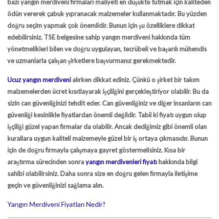
bazı yangın merdiveni firmaları maliyeti en düşükte tutmak için kaliteden
ödün vererek çabuk yıpranacak malzemeler kullanmaktadır. Bu yüzden
doğru seçim yapmak çok önemlidir. Bunun için şu özelliklere dikkat
edebilirsiniz. TSE belgesine sahip yangın merdiveni hakkında tüm
yönetmelikleri bilen ve doğru uygulayan, tecrübeli ve başarılı mühendis
ve uzmanlarla çalışan şirketlere başvurmanız gerekmektedir.
Ucuz yangın merdiveni
alırken dikkat ediniz. Çünkü o şirket bir takım
malzemelerden ücret kısıtlayarak işçiliğini gerçekleştiriyor olabilir. Bu da
sizin can güvenliğinizi tehdit eder. Can güvenliğiniz ve diğer insanların can
güvenliği kesinlikle fiyatlardan önemli değildir. Tabii ki fiyatı uygun olup
işçiliği güzel yapan firmalar da olabilir. Ancak dediğimiz gibi önemli olan
kurallara uygun kaliteli malzemeyle güzel bir iş ortaya çıkmasıdır. Bunun
için de doğru firmayla çalışmaya gayret göstermelisiniz. Kısa bir
araştırma sürecinden sonra
yangın merdivenleri fiyatı
hakkında bilgi
sahibi olabilirsiniz. Daha sonra size en doğru gelen firmayla iletişime
geçin ve güvenliğinizi sağlama alın.
Yangın Merdiveni Fiyatları Nedir?