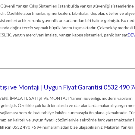
 Güvenli Yangın Çıkış Sistemleri İstanbul’da yangın güvenliği sistemlerine
r. Özellikle apartmanlar, iş merkezleri, fabrikalar, depolar, oteller ve alışve
istemleri artık zorunlu güvenlik unsurlarından biri haline gelmiştir. Bu ne
rasında doğru tercih yapmak büyük önem taşımaktadır. Çekmeköy merkezli
 yangın merdiveni imalatı, yangın kapısı sistemleri, panik bar sat
DE
tışı ve Montajı | Uygun Fiyat Garantisi 0532 490 7
 İMALATI, SATIŞI VE MONTAJI Yangın güvenliği, modern yapıların
gelmiştir. Özellikle çok katlı binalarda ve dar alanlarda makaralı yangın me
 sağlaması hem de hızlı tahliye imkânı sunmasıyla ön plana çıkmaktadır. Tü
ız, en kaliteli ve uygun fiyatlı çözümleriyle sektörde fark yaratmaktadır
klifi için 0532 490 76 94 numaramızdan bize ulaşabilirsiniz. Makaralı Yangın