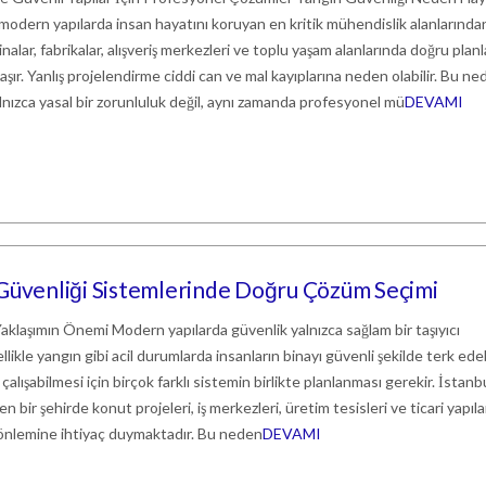
modern yapılarda insan hayatını koruyan en kritik mühendislik alanlarında
binalar, fabrikalar, alışveriş merkezleri ve toplu yaşam alanlarında doğru plan
aşır. Yanlış projelendirme ciddi can ve mal kayıplarına neden olabilir. Bu ne
lnızca yasal bir zorunluluk değil, aynı zamanda profesyonel mü
DEVAMI
 Güvenliği Sistemlerinde Doğru Çözüm Seçimi
klaşımın Önemi Modern yapılarda güvenlik yalnızca sağlam bir taşıyıcı
llikle yangın gibi acil durumlarda insanların binayı güvenli şekilde terk ede
alışabilmesi için birçok farklı sistemin birlikte planlanması gerekir. İstanbu
n bir şehirde konut projeleri, iş merkezleri, üretim tesisleri ve ticari yapıla
 önlemine ihtiyaç duymaktadır. Bu neden
DEVAMI