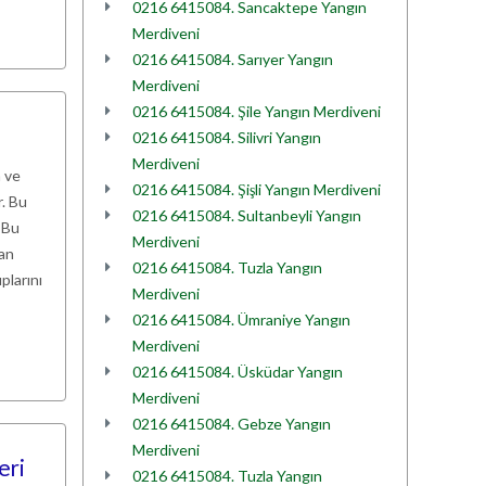
0216 6415084. Sancaktepe Yangın
Merdiveni
0216 6415084. Sarıyer Yangın
Merdiveni
0216 6415084. Şile Yangın Merdiveni
0216 6415084. Silivri Yangın
Merdiveni
 ve
0216 6415084. Şişli Yangın Merdiveni
r. Bu
0216 6415084. Sultanbeyli Yangın
 Bu
Merdiveni
yan
0216 6415084. Tuzla Yangın
plarını
Merdiveni
0216 6415084. Ümraniye Yangın
Merdiveni
0216 6415084. Üsküdar Yangın
Merdiveni
0216 6415084. Gebze Yangın
Merdiveni
eri
0216 6415084. Tuzla Yangın