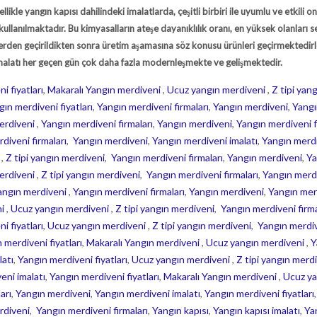
llikle yangın kapısı dahilindeki imalatlarda, çeşitli birbiri ile uyumlu ve etkili on
kullanılmaktadır. Bu kimyasalların ateşe dayanıklılık oranı, en yüksek olanları s
lerden geçirildikten sonra üretim aşamasına söz konusu ürünleri geçirmektedirl
malatı her geçen gün çok daha fazla modernleşmekte ve gelişmektedir.
i fiyatları
,
Makaralı Yangın merdiveni
,
Ucuz yangın merdiveni
,
Z tipi yan
ın merdiveni fiyatları
,
Yangın merdiveni firmaları
,
Yangın merdiveni
,
Yangı
erdiveni
,
Yangın merdiveni firmaları
,
Yangın merdiveni
,
Yangın merdiveni fi
diveni firmaları
,
Yangın merdiveni
,
Yangın merdiveni imalatı
,
Yangın merd
,
Z tipi yangın merdiveni
,
Yangın merdiveni firmaları
,
Yangın merdiveni
,
Ya
erdiveni
,
Z tipi yangın merdiveni
,
Yangın merdiveni firmaları
,
Yangın merd
angın merdiveni
,
Yangın merdiveni firmaları
,
Yangın merdiveni
,
Yangın mer
i
,
Ucuz yangın merdiveni
,
Z tipi yangın merdiveni
,
Yangın merdiveni firma
i fiyatları
,
Ucuz yangın merdiveni
,
Z tipi yangın merdiveni
,
Yangın merdi
 merdiveni fiyatları
,
Makaralı Yangın merdiveni
,
Ucuz yangın merdiveni
,
Y
latı
,
Yangın merdiveni fiyatları
,
Ucuz yangın merdiveni
,
Z tipi yangın merd
eni imalatı
,
Yangın merdiveni fiyatları
,
Makaralı Yangın merdiveni
,
Ucuz ya
arı
,
Yangın merdiveni
,
Yangın merdiveni imalatı
,
Yangın merdiveni fiyatları
rdiveni
,
Yangın merdiveni firmaları
,
Yangın kapısı
,
Yangın kapısı imalatı
,
Ya