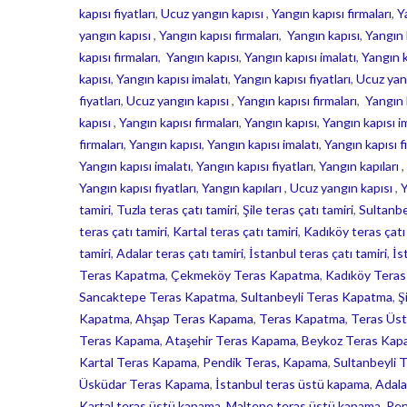
kapısı fiyatları
,
Ucuz yangın kapısı
,
Yangın kapısı firmaları
,
Y
yangın kapısı
,
Yangın kapısı firmaları
,
Yangın kapısı
,
Yangın 
kapısı firmaları
,
Yangın kapısı
,
Yangın kapısı imalatı
,
Yangın k
kapısı
,
Yangın kapısı imalatı
,
Yangın kapısı fiyatları
,
Ucuz yan
fiyatları
,
Ucuz yangın kapısı
,
Yangın kapısı firmaları
,
Yangın 
kapısı
,
Yangın kapısı firmaları
,
Yangın kapısı
,
Yangın kapısı i
firmaları
,
Yangın kapısı
,
Yangın kapısı imalatı
,
Yangın kapısı fi
Yangın kapısı imalatı
,
Yangın kapısı fiyatları
,
Yangın kapıları
,
Yangın kapısı fiyatları
,
Yangın kapıları
,
Ucuz yangın kapısı
,
Y
tamiri
,
Tuzla teras çatı tamiri
,
Şile teras çatı tamiri
,
Sultanbey
teras çatı tamiri
,
Kartal teras çatı tamiri
,
Kadıköy teras çatı 
tamiri
,
Adalar teras çatı tamiri
,
İstanbul teras çatı tamiri
,
İs
Teras Kapatma
,
Çekmeköy Teras Kapatma
,
Kadıköy Tera
Sancaktepe Teras Kapatma
,
Sultanbeyli Teras Kapatma
,
Ş
Kapatma
,
Ahşap Teras Kapama
,
Teras Kapatma
,
Teras Üst
Teras Kapama
,
Ataşehir Teras Kapama
,
Beykoz Teras Kap
Kartal Teras Kapama
,
Pendik Teras, Kapama
,
Sultanbeyli 
Üsküdar Teras Kapama
,
İstanbul teras üstü kapama
,
Adala
Kartal teras üstü kapama
,
Maltepe teras üstü kapama
,
Pen