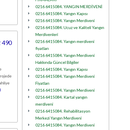
0216 6415084. YANGIN MERDİVENİ
0216 6415084. Yangın Kapısı
0216 6415084. Yangın Merdiveni
0216 6415084. Ucuz ve Kaliteli Yangın
Merdivenleri
2 490
0216 6415084. Yangın merdiveni
fiyatları
0216 6415084. Yangın Merdiveni
Hakkında Güncel Bilgiler
e
0216 6415084. Yangın Kapısı
projede
0216 6415084. Yangın Merdiveni
ahliye
Fiyatları
I
0216 6415084. Yangın Merdiveni
0216 6415084. Kartal yangın
merdiveni
0216 6415084. Rehabilitasyon
Merkezi Yangın Merdiveni
0216 6415084. Yangın Merdiveni