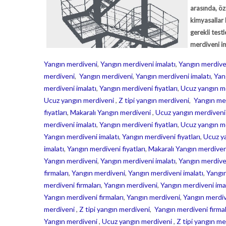
arasında, öze
kimyasallar 
gerekli test
merdiveni i
Yangın merdiveni
,
Yangın merdiveni imalatı
,
Yangın merdiven
merdiveni
,
Yangın merdiveni
,
Yangın merdiveni imalatı
,
Yang
merdiveni imalatı
,
Yangın merdiveni fiyatları
,
Ucuz yangın m
Ucuz yangın merdiveni
,
Z tipi yangın merdiveni
,
Yangın mer
fiyatları
,
Makaralı Yangın merdiveni
,
Ucuz yangın merdiveni
merdiveni imalatı
,
Yangın merdiveni fiyatları
,
Ucuz yangın m
Yangın merdiveni imalatı
,
Yangın merdiveni fiyatları
,
Ucuz y
imalatı
,
Yangın merdiveni fiyatları
,
Makaralı Yangın merdiven
Yangın merdiveni
,
Yangın merdiveni imalatı
,
Yangın merdiven
firmaları
,
Yangın merdiveni
,
Yangın merdiveni imalatı
,
Yangın
merdiveni firmaları
,
Yangın merdiveni
,
Yangın merdiveni ima
Yangın merdiveni firmaları
,
Yangın merdiveni
,
Yangın merdiv
merdiveni
,
Z tipi yangın merdiveni
,
Yangın merdiveni firmal
Yangın merdiveni
,
Ucuz yangın merdiveni
,
Z tipi yangın me