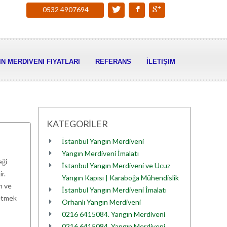
0532 4907694
N MERDIVENI FIYATLARI
REFERANS
İLETIŞIM
KATEGORİLER
İstanbul Yangın Merdiveni
Yangın Merdiveni İmalatı
eği
İstanbul Yangın Merdiveni ve Ucuz
r.
Yangın Kapısı | Karaboğa Mühendislik
an ve
İstanbul Yangın Merdiveni İmalatı
 etmek
Orhanlı Yangın Merdiveni
0216 6415084. Yangın Merdiveni
0216 6415084. Yangın Merdiveni