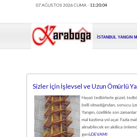
07 AĞUSTOS 2026 CUMA -
11:20:05
İSTANBUL YANGIN M
Sizler İçin İşlevsel ve Uzun Ömürlü 
Hayat tedbirlerle güzel, tedb
belli olmadığından, sonucu üzü
Yangın, özellikle son zamanlard
mal kaybına yol açar. Fazla m
alınabilecek en akıllıca önlemd
ger&
DEVAMI