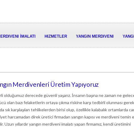
ERDIVENI İMALATI
HIZMETLER
YANGIN MERDIVENI
YANGI
Yangın Merdivenleri Üretim Yapıyoruz
irli olduğumuz derecede güvenli yaşarız. İnsanın başına ne zaman ne gelec
cü olan bazı felaketlerin ortaya çıkma riskine karşı tedbirli olunması gereki
a sık karşılaşılan tehlikelerden birisi olup, özellikle kalabalık ortamlarda c
aliyet harcamadan direk üretici firmadan yangın kapısı ve merdiveni temin
ir. Uzun yıllardır yangın merdiveni imalatı yapan firmamız, kendi üretimini