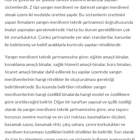
sistemlerdir. Z tipi yangın merdiveni ve dairesel yangın merdiveni
olmak üzere iki modelde üretimi yapılır. Bu sistemlerin üretimini
yapan firmaların yangın merdiveni teknik şartnamesi doğrultusunda
imalat yapmaları gerekmektedir. Hatta bu durum gereklilikten çok
bir zorunluluktur. Çünkü şartnamede yer alan standartlar, kanunlar
ile belirlenmiş ve belirli aralıklarla kontrolü yapılan niteliklerdir.
Yangın merdiveni teknik şartnamesine göre; eğitim amaçlı binalar,
konaklama amaçlı binalar, sağlık hizmeti amaçlı binalar, büro binaları,
ticaret amaçlı binalar dahil edilerek bu yapılar üzerinde yangın
merdivenlerinin hangi nitelikler ile oluşturulması gerektiği
belirtilmektedir. Bu kısımda belirtilen nitelikler yangın
merdivenlerinin hangi özellikli binalarda hangi model ve özelliklere
göre üretileceğini belirtir. Diğer bir taraftan yapısal ve işçilik özelliği
olarak da yangın merdiveni teknik şartnamesine göre; ana taşıyıcı
borunun zemine montajı ve en üst noktası, basmakların ölçüleri,
basamak sayısı, basamak rıhtı, çıkış sahanı, çevre korkulukları ve
merdiven korunması özellikleri belirli nitelikler ile belirtilir. Son olarak
da tüm bu işlemlerin yapım şaması ve sistemin kullanım aşamasında ki