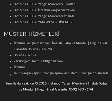
0216 6415084. Yangın Merdiveni Fiyatları
0216 6415084. İstanbul Yangın Merdiveni
0216 6415084. Yangın Merdiveni İmalatı
0216 6415084. YANGIN MERDİVENLERİ
MÜŞTERİ HİZMETLERİ
İstanbul Yangın Merdiveni İmalatı, Satışı ve Montajı | Uygun Fiyat
Garantisi 0532 490 76 94
0532 4907694
karabogamuhendislik©gmail.com
İstanbul
iveni
"; "
yangın kapısı
"; "
yangın sprinkler sistemi
"; "
yangın dolabı satışı
"; "
yangı
Tüm Hakları Saklıdır © 2015 - İstanbul Yangın Merdiveni İmalatı, Satışı
ve Montajı | Uygun Fiyat Garantisi 0532 490 76 94