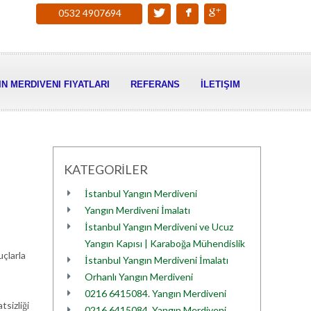
0532 4907694
N MERDIVENI FIYATLARI
REFERANS
İLETIŞIM
KATEGORİLER
İstanbul Yangın Merdiveni
Yangın Merdiveni İmalatı
İstanbul Yangın Merdiveni ve Ucuz
Yangın Kapısı | Karaboğa Mühendislik
uçlarla
İstanbul Yangın Merdiveni İmalatı
Orhanlı Yangın Merdiveni
0216 6415084. Yangın Merdiveni
sizliği
0216 6415084. Yangın Merdiveni