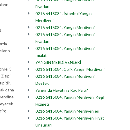
ların
Fiyatları
0216 6415084. İstanbul Yangın
Merdiveni
0216 6415084. Yangın Merdiveni
ş
0216 6415084. Yangın Merdiveni
Fiyatları
arda
0216 6415084. Yangın Merdiveni
ıların
İmalatı
YANGIN MERDİVENLERİ
iyle, 3
0216 6415084. Çelik Yangın Merdiveni
 Z tipi
0216 6415084. Yangın Merdiveni
ipidir.
Destek
rak daha
Yangında Hayatınız Kaç Para?
i kendine
0216 6415084. Yangın Merdiveni Keşif
nleyecek
Hizmeti
çin;
0216 6415084. Yangın Merdivenleri
0216 6415084. Yangın Merdiveni Fiyat
Unsurları