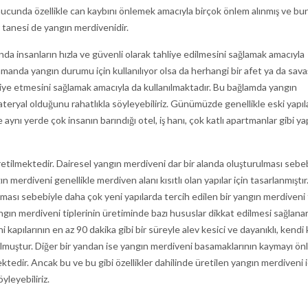
ucunda özellikle can kaybını önlemek amacıyla birçok önlem alınmış ve bun
ir tanesi de yangın merdivenidir.
nda insanların hızla ve güvenli olarak tahliye edilmesini sağlamak amacıyla
amanda yangın durumu için kullanılıyor olsa da herhangi bir afet ya da sava
hliye etmesini sağlamak amacıyla da kullanılmaktadır. Bu bağlamda yangın
eryal olduğunu rahatlıkla söyleyebiliriz. Günümüzde genellikle eski yapıl
aynı yerde çok insanın barındığı otel, iş hanı, çok katlı apartmanlar gibi yap
üretilmektedir. Dairesel yangın merdiveni dar bir alanda oluşturulması sebeb
n merdiveni genellikle merdiven alanı kısıtlı olan yapılar için tasarlanmıştır.
olması sebebiyle daha çok yeni yapılarda tercih edilen bir yangın merdiveni t
ngın merdiveni tiplerinin üretiminde bazı hususlar dikkat edilmesi sağlana
 kapılarının en az 90 dakika gibi bir süreyle alev kesici ve dayanıklı, kend
tulmuştur. Diğer bir yandan ise yangın merdiveni basamaklarının kaymayı ö
dir. Ancak bu ve bu gibi özellikler dahilinde üretilen yangın merdiveni i
yleyebiliriz.