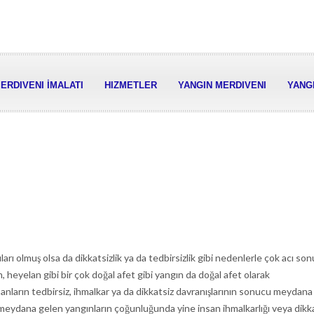
ERDIVENI İMALATI
HIZMETLER
YANGIN MERDIVENI
YANGI
ı olmuş olsa da dikkatsizlik ya da tedbirsizlik gibi nedenlerle çok acı son
, heyelan gibi bir çok doğal afet gibi yangın da doğal afet olarak
nsanların tedbirsiz, ihmalkar ya da dikkatsiz davranışlarının sonucu meydana
 meydana gelen yangınların çoğunluğunda yine insan ihmalkarlığı veya dikkat