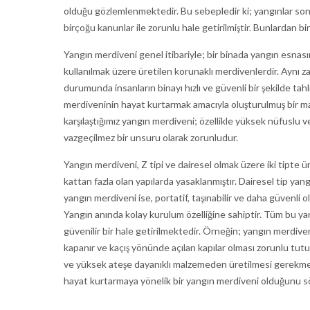
olduğu gözlemlenmektedir. Bu sebepledir ki; yangınlar son
birçoğu kanunlar ile zorunlu hale getirilmiştir. Bunlardan b
Yangın merdiveni genel itibariyle; bir binada yangın esnası
kullanılmak üzere üretilen korunaklı merdivenlerdir. Aynı z
durumunda insanların binayı hızlı ve güvenli bir şekilde ta
merdiveninin hayat kurtarmak amacıyla oluşturulmuş bir mat
karşılaştığımız yangın merdiveni; özellikle yüksek nüfuslu ve 
vazgeçilmez bir unsuru olarak zorunludur.
Yangın merdiveni, Z tipi ve dairesel olmak üzere iki tipte 
kattan fazla olan yapılarda yasaklanmıştır. Dairesel tip yangı
yangın merdiveni ise, portatif, taşınabilir ve daha güvenli 
Yangın anında kolay kurulum özelliğine sahiptir. Tüm bu ya
güvenilir bir hale getirilmektedir. Örneğin; yangın merdiveni
kapanır ve kaçış yönünde açılan kapılar olması zorunlu tu
ve yüksek ateşe dayanıklı malzemeden üretilmesi gerekmekte
hayat kurtarmaya yönelik bir yangın merdiveni olduğunu sö