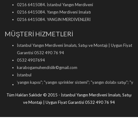
0216 6415084. İstanbul Yangın Merdiveni
0216 6415084. Yangın Merdiveni İmalatı
0216 6415084. YANGIN MERDİVENLERİ
MÜŞTERİ HİZMETLERİ
İstanbul Yangın Merdiveni İmalatı, Satışı ve Montajı | Uygun Fiyat
Garantisi 0532 490 76 94
0532 4907694
karabogamuhendislik©gmail.com
İstanbul
; "
yangın kapısı
"; "
yangın sprinkler sistemi
"; "
yangın dolabı satışı
"; "
yangın tüp
Tüm Hakları Saklıdır © 2015 - İstanbul Yangın Merdiveni İmalatı, Satışı
ve Montajı | Uygun Fiyat Garantisi 0532 490 76 94