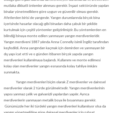
mutlaka dikkatli önlemler alınması gerekir. İnşaat sektöründe yapılan
binalar yönetmeliklere göre uygun ve güvenilir olması gerekir.
Afetlerden birisi de yangındır. Yangın durumlarında birçok bina
içerisinde hasarlar olacağı gibi binadan daha çabuk bir şekilde
kurtulmak için çeşitli yöntemler geliştirilmiştir. Bu yöntemlerden en
bilindiği binaya monte edilen yanmayan yangın merdivenleridir.
Yangın merdiveni 1887 yılında Anna Connelly isimli İngiliz tarafından
keşfedildi. Anna yangından kaçmak için demirden ve yanmayan bir
dış yapı icat etti ve o günden itibaren birçok yapıda yangın
merdivenleri kullanılmaya başlandı. Kullanımı ve monte edilmesi
kolay olan merdivenler yangın esnasında kolay tahliye imkânı
sunmakta.
Yangın merdivenleri biçim olarak Z merdivenler ve dairesel
merdivenler olarak 2 türde görülmektedir. Yangın merdivenlerinin
yapısı yanmaz çelik ve galvanizli yapılardan yapılır. Ayrıca
merdivenlerin yanmayan metalik boya ile boyanması gerekir.
Günümüzde her iki türdeki yangın merdivenleri kullanılıyor olsa da
yangın yönetmeliğine göre dairesel merdivenler için ruhsat