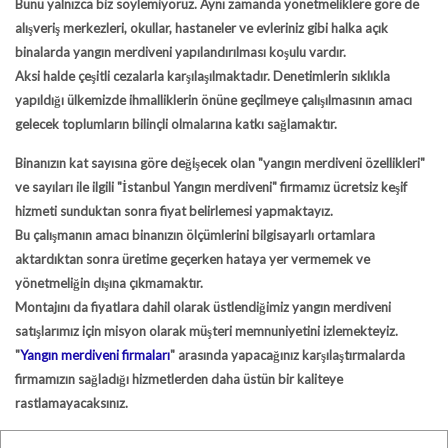
Bunu yalnızca biz söylemiyoruz. Aynı zamanda yönetmeliklere göre de
alışveriş merkezleri, okullar, hastaneler ve evleriniz gibi halka açık
binalarda yangın merdiveni yapılandırılması koşulu vardır.
Aksi halde çeşitli cezalarla karşılaşılmaktadır. Denetimlerin sıklıkla
yapıldığı ülkemizde ihmalliklerin önüne geçilmeye çalışılmasının amacı
gelecek toplumların bilinçli olmalarına katkı sağlamaktır.
Binanızın kat sayısına göre değişecek olan
"yangın merdiveni özellikleri"
ve sayıları ile ilgili
"İstanbul Yangın merdiveni"
firmamız ücretsiz keşif
hizmeti sunduktan sonra fiyat belirlemesi yapmaktayız.
Bu çalışmanın amacı binanızın ölçümlerini bilgisayarlı ortamlara
aktardıktan sonra üretime geçerken hataya yer vermemek ve
yönetmeliğin dışına çıkmamaktır.
Montajını da fiyatlara dahil olarak üstlendiğimiz yangın merdiveni
satışlarımız için misyon olarak müşteri memnuniyetini izlemekteyiz.
"
Yangın merdiveni firmaları
"
arasında yapacağınız karşılaştırmalarda
firmamızın sağladığı hizmetlerden daha üstün bir kaliteye
rastlamayacaksınız.