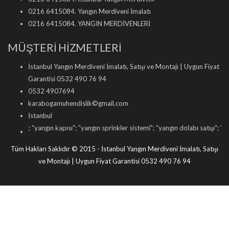
0216 6415084. Yangın Merdiveni İmalatı
0216 6415084. YANGIN MERDİVENLERİ
MÜŞTERİ HİZMETLERİ
İstanbul Yangın Merdiveni İmalatı, Satışı ve Montajı | Uygun Fiyat
Garantisi 0532 490 76 94
0532 4907694
karabogamuhendislik©gmail.com
İstanbul
i
"; "
yangın kapısı
"; "
yangın sprinkler sistemi
"; "
yangın dolabı satışı
"; "
yangın tü
Tüm Hakları Saklıdır © 2015 - İstanbul Yangın Merdiveni İmalatı, Satışı
ve Montajı | Uygun Fiyat Garantisi 0532 490 76 94