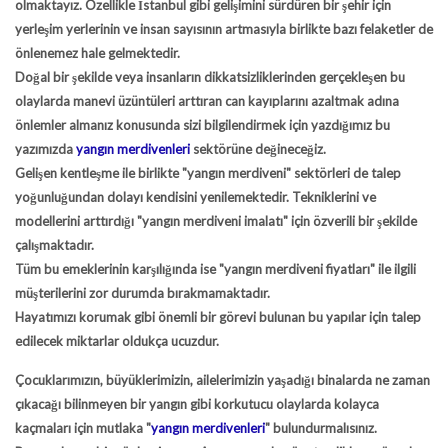
olmaktayız. Özellikle İstanbul gibi gelişimini sürdüren bir şehir için
yerleşim yerlerinin ve insan sayısının artmasıyla birlikte bazı felaketler de
önlenemez hale gelmektedir.
Doğal bir şekilde veya insanların dikkatsizliklerinden gerçekleşen bu
olaylarda manevi üzüntüleri arttıran can kayıplarını azaltmak adına
önlemler almanız konusunda sizi bilgilendirmek için yazdığımız bu
yazımızda
yangın merdivenleri
sektörüne değineceğiz.
Gelişen kentleşme ile birlikte
"yangın merdiveni"
sektörleri de talep
yoğunluğundan dolayı kendisini yenilemektedir. Tekniklerini ve
modellerini arttırdığı
"yangın merdiveni imalatı"
için özverili bir şekilde
çalışmaktadır.
Tüm bu emeklerinin karşılığında ise "yangın merdiveni fiyatları" ile ilgili
müşterilerini zor durumda bırakmamaktadır.
Hayatımızı korumak gibi önemli bir görevi bulunan bu yapılar için talep
edilecek miktarlar oldukça ucuzdur.
Çocuklarımızın, büyüklerimizin, ailelerimizin yaşadığı binalarda ne zaman
çıkacağı bilinmeyen bir yangın gibi korkutucu olaylarda kolayca
kaçmaları için mutlaka
"
yangın merdivenleri
"
bulundurmalısınız.