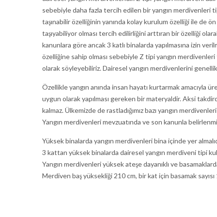
sebebiyle daha fazla tercih edilen bir yangın merdivenleri tip
taşınabilir özelliğinin yanında kolay kurulum özelliği ile d
taşıyabiliyor olması tercih edilirliğini arttıran bir özelliği 
kanunlara göre ancak 3 katlı binalarda yapılmasına izin verilm
özelliğine sahip olması sebebiyle Z tipi yangın merdivenler
olarak söyleyebiliriz. Dairesel yangın merdivenlerini genelli
Özellikle yangın anında insan hayatı kurtarmak amacıyla üreti
uygun olarak yapılması gereken bir materyaldir. Aksi takdird
kalmaz. Ülkemizde de rastladığımız bazı yangın merdivenleri 
Yangın merdivenleri mevzuatında ve son kanunla belirlenmiş 
Yüksek binalarda yangın merdivenleri bina içinde yer almalıd
3 kattan yüksek binalarda dairesel yangın merdiveni tipi kull
Yangın merdivenleri yüksek ateşe dayanıklı ve basamaklarda 
Merdiven baş yüksekliği 210 cm, bir kat için basamak sayısı 