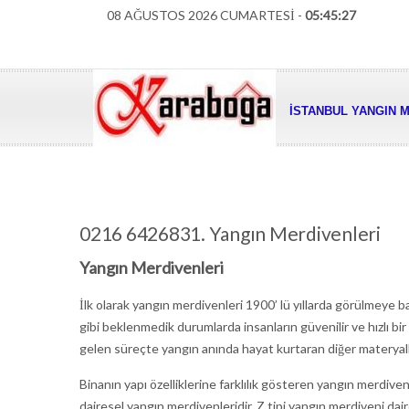
08 AĞUSTOS 2026 CUMARTESİ -
05:45:28
İSTANBUL YANGIN M
0216 6426831. Yangın Merdivenleri
Yangın Merdivenleri
İlk olarak yangın merdivenleri 1900’ lü yıllarda görülmeye 
gibi beklenmedik durumlarda insanların güvenilir ve hızlı bi
gelen süreçte yangın anında hayat kurtaran diğer materyaller 
Binanın yapı özelliklerine farklılık gösteren yangın merdivenl
dairesel yangın merdivenleridir. Z tipi yangın merdiveni dai