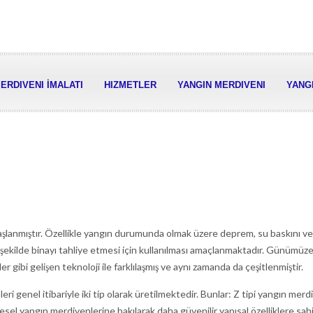
ERDIVENI İMALATI
HIZMETLER
YANGIN MERDIVENI
YANGI
başlanmıştır. Özellikle yangın durumunda olmak üzere deprem, su baskını ve
r şekilde binayı tahliye etmesi için kullanılması amaçlanmaktadır. Günümüz
gibi gelişen teknoloji ile farklılaşmış ve aynı zamanda da çeşitlenmiştir.
eri genel itibariyle iki tip olarak üretilmektedir. Bunlar: Z tipi yangın merd
resel yangın merdivenlerine bakılarak daha güvenilir yapısal özelliklere sah