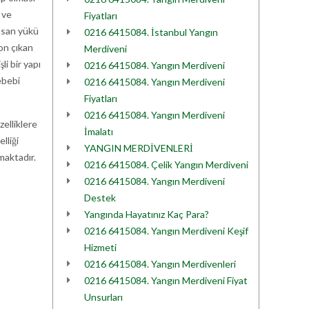
 ve
Fiyatları
insan yükü
0216 6415084. İstanbul Yangın
son çıkan
Merdiveni
li bir yapı
0216 6415084. Yangın Merdiveni
ebebi
0216 6415084. Yangın Merdiveni
Fiyatları
0216 6415084. Yangın Merdiveni
zelliklere
İmalatı
lliği
YANGIN MERDİVENLERİ
maktadır.
0216 6415084. Çelik Yangın Merdiveni
0216 6415084. Yangın Merdiveni
Destek
Yangında Hayatınız Kaç Para?
0216 6415084. Yangın Merdiveni Keşif
Hizmeti
0216 6415084. Yangın Merdivenleri
0216 6415084. Yangın Merdiveni Fiyat
Unsurları