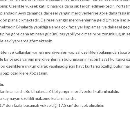
idir. Özellikle yüksek katlı binalarda daha sık tercih edilmektedir. Portatif
e ön plandadır. Aynı zamanda dairesel yangın merdivenlerine göre daha fazla 
olarak ön plana çıkmaktadır. Dairesel yangın merdivenlerine geldiğimizde ise; 
ektedir. Binalarda yapıldığı alanda çok fazla yer kaplaması ve dairesel geçiş
i tipine göre daha az insan gücünü taşıyabiliyor olmasını bu zorunluluğun s
kle eski yapılarda görmekteyiz.
len ve kullanılan yangın merdivenleri yapısal özellikleri bakımından bazı ö
e bir binada yangın merdivenlerinin bulunmasının hiçbir hayat kurtarıcı öze
bu özelliklere uygun olarak yapılmadığı için hayt kurtarıcı özelliği bulunma
bazı özelliklere göz atalım.
ır.
anılmamalıdır. Bu binalarda Z tipi yangın merdivenleri kullanılmalıdır.
kaymayan özellikli malzeme kullanılmalıdır.
17’ den fazla, basamak yüksekliği 17,5 cm’ den çok olmalıdır.