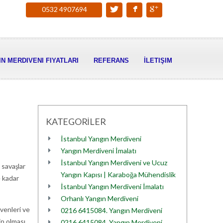
0532 4907694
N MERDIVENI FIYATLARI
REFERANS
İLETIŞIM
KATEGORİLER
İstanbul Yangın Merdiveni
Yangın Merdiveni İmalatı
İstanbul Yangın Merdiveni ve Ucuz
 savaşlar
Yangın Kapısı | Karaboğa Mühendislik
e kadar
İstanbul Yangın Merdiveni İmalatı
Orhanlı Yangın Merdiveni
ivenleri ve
0216 6415084. Yangın Merdiveni
ip olması
0216 6415084. Yangın Merdiveni