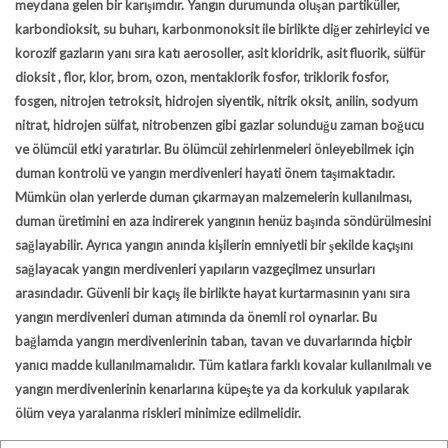
meydana gelen bir karışımdır. Yangın durumunda oluşan partiküller,
karbondioksit, su buharı, karbonmonoksit ile birlikte diğer zehirleyici ve
korozif gazların yanı sıra katı aerosoller, asit kloridrik, asit fluorik, sülfür
dioksit , flor, klor, brom, ozon, mentaklorik fosfor, triklorik fosfor,
fosgen, nitrojen tetroksit, hidrojen siyentik, nitrik oksit, anilin, sodyum
nitrat, hidrojen sülfat, nitrobenzen gibi gazlar solunduğu zaman boğucu
ve ölümcül etki yaratırlar. Bu ölümcül zehirlenmeleri önleyebilmek için
duman kontrolü ve yangın merdivenleri hayati önem taşımaktadır.
Mümkün olan yerlerde duman çıkarmayan malzemelerin kullanılması,
duman üretimini en aza indirerek yangının henüz başında söndürülmesini
sağlayabilir. Ayrıca yangın anında kişilerin emniyetli bir şekilde kaçışını
sağlayacak yangın merdivenleri yapıların vazgeçilmez unsurları
arasındadır. Güvenli bir kaçış ile birlikte hayat kurtarmasının yanı sıra
yangın merdivenleri duman atımında da önemli rol oynarlar. Bu
bağlamda yangın merdivenlerinin taban, tavan ve duvarlarında hiçbir
yanıcı madde kullanılmamalıdır. Tüm katlara farklı kovalar kullanılmalı ve
yangın merdivenlerinin kenarlarına küpeşte ya da korkuluk yapılarak
ölüm veya yaralanma riskleri minimize edilmelidir.