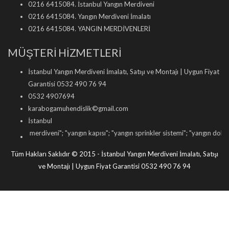
0216 6415084. İstanbul Yangın Merdiveni
0216 6415084. Yangın Merdiveni İmalatı
0216 6415084. YANGIN MERDİVENLERİ
MÜŞTERİ HİZMETLERİ
İstanbul Yangın Merdiveni İmalatı, Satışı ve Montajı | Uygun Fiyat
Garantisi 0532 490 76 94
0532 4907694
karabogamuhendislik©gmail.com
İstanbul
ın merdiveni
"; "
yangın kapısı
"; "
yangın sprinkler sistemi
"; "
yangın dolabı satışı
";
Tüm Hakları Saklıdır © 2015 - İstanbul Yangın Merdiveni İmalatı, Satışı
ve Montajı | Uygun Fiyat Garantisi 0532 490 76 94