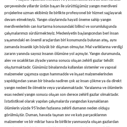
çerçevesinde yıllardır üstün başarı ile yürüttüğümüz yangın merdiveni
projelerine uzman ekibimiz ile birlikte profesyonel bir hizmet sağlayarak
devam etmekteyiz. Yangın olaylarında hayati öneme sahip yangın
merdivenlerinin can kurtarma konusundaki bilinci ve sorumluluğunda
çalışmalarımızı sürdürmekteyiz. Medeniyetin başlangıcından beri insan
yaşamındaki en önemli araçlardan biri konumunda bulunan ateş, aynı
zamanda insanlık için büyük bir düşman olmuştur. Mal varlıklarına verdiği
zararın yanında sayısız insanın ölümüne yol açmıştır. Yangın durumunda,
alev ve sıcaklıktan ziyade yanma sonucu oluşan zehirli gazlar tehdit
oluşturmaktadır. Günümüz binalarında kullanılan sistemler ve yapısal
malzemeler çağımıza uygun hammadde ve inşaat malzemelerinden
yapıldığından yanan bir binada nadiren çok az insan çökme ya da direkt
yangın nedeni ile ölmekte veya yaralanmaktadır. Yaralanma ve ölümlerin
esas nedeni yangın sonucu oluşan son derece zehirli gazlar olmaktadır.
İstatistiksel olarak yapılan çalışmalarda yangından kaynaklanan
ölümlerin yüzde 95'inden fazlasına zehirli dumanın neden olduğu
görülmüştür. Duman, havada taşınan sıvı ve katı parçacıklarının
malzemeler ve bir miktar hava ile birlikte yanmasıyla oluşan gazlardan