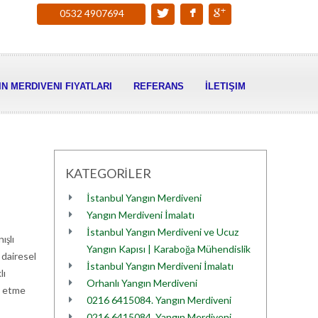
0532 4907694
N MERDIVENI FIYATLARI
REFERANS
İLETIŞIM
KATEGORİLER
İstanbul Yangın Merdiveni
Yangın Merdiveni İmalatı
İstanbul Yangın Merdiveni ve Ucuz
ışlı
Yangın Kapısı | Karaboğa Mühendislik
 dairesel
İstanbul Yangın Merdiveni İmalatı
lı
Orhanlı Yangın Merdiveni
ye etme
0216 6415084. Yangın Merdiveni
0216 6415084. Yangın Merdiveni