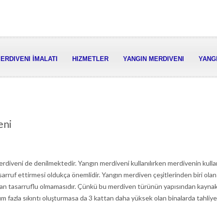
ERDIVENI İMALATI
HIZMETLER
YANGIN MERDIVENI
YANGI
eni
rdiveni de denilmektedir. Yangın merdiveni kullanılırken merdivenin kullan
rruf ettirmesi oldukça önemlidir. Yangın merdiven çeşitlerinden biri olan
an tasarruflu olmamasıdır. Çünkü bu merdiven türünün yapısından kaynak
durum fazla sıkıntı oluşturmasa da 3 kattan daha yüksek olan binalarda tahli