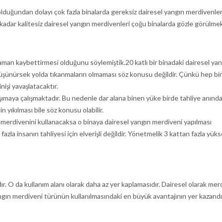
olduğundan dolayı çok fazla binalarda gereksiz dairesel yangın merdivenler
kadar kalitesiz dairesel yangın merdivenleri çoğu binalarda gözle görülmek
man kaybettirmesi olduğunu söylemiştik.20 katlı bir binadaki dairesel ya
düşünürsek yolda tıkanmaların olmaması söz konusu değildir. Çünkü hep bir
nişi yavaşlatacaktır.
aşımaya çalışmaktadır. Bu nedenle dar alana binen yüke birde tahliye anında
 yıkılması bile söz konusu olabilir.
n merdivenini kullanacaksa o binaya dairesel yangın merdiveni yapılması
zla insanın tahliyesi için elverişli değildir. Yönetmelik 3 kattan fazla yük
ır. O da kullanım alanı olarak daha az yer kaplamasıdır. Dairesel olarak me
angın merdiveni türünün kullanılmasındaki en büyük avantajının yer kazand