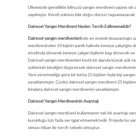
Ülkemizde genellikle bilinçsiz yangın merdiveni yapımı sık 
yapılmıştır. Kendi yükünü bile doğru dürüst taşıyamayacak 
Dairesel Yangın Merdiveni Neden Tercih Edilmemelidir?
Dairesel yangın merdivenleri
nde en önemli dezavantajın za
merdiveninden 50 kişinin panik halinde inmeye çalıştığını 
etrafında dönerek inmeye çalışan kişilerin başı dönecek ve i
Dairesel yangın merdivenleri kısıtlı bir alanda büyük yük t
yüklerinin bindiğini düşünürsek dairesel yangın merdiveninin
Yeni yönetmeliğe göre bir katta 25 kişiden fazla kişi yangı
yasaklanmıştır. Çünkü dairesel yangın merdiveni 25 kişiden fa
binalara dairesel yangın merdivenini yasaklamıştır.
Dairesel Yangın Merdiveninin Avantajı
Dairesel yangın merdiveni kullanmanın tek bir avantajı vard
kurulduğu için fazla yer işgal etmemektedir. Projede bu y
olması itibarı ile tercih sebebi olmuştur.