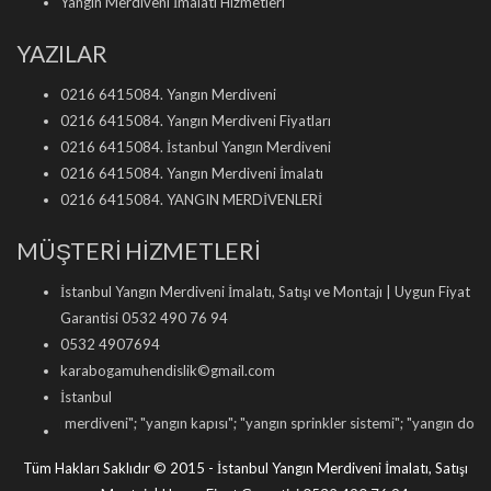
Yangın Merdiveni İmalatı Hizmetleri
YAZILAR
0216 6415084. Yangın Merdiveni
0216 6415084. Yangın Merdiveni Fiyatları
0216 6415084. İstanbul Yangın Merdiveni
0216 6415084. Yangın Merdiveni İmalatı
0216 6415084. YANGIN MERDİVENLERİ
MÜŞTERİ HİZMETLERİ
İstanbul Yangın Merdiveni İmalatı, Satışı ve Montajı | Uygun Fiyat
Garantisi 0532 490 76 94
0532 4907694
karabogamuhendislik©gmail.com
İstanbul
ın merdiveni
"; "
yangın kapısı
"; "
yangın sprinkler sistemi
"; "
yangın dolabı satışı
"
Tüm Hakları Saklıdır © 2015 - İstanbul Yangın Merdiveni İmalatı, Satışı