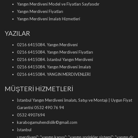
Yangın Merdiveni Model ve Fiyatları Sayfasıdır
Yangın Merdiveni Fiyatları
Yangın Merdiveni İmalatı Hizmetleri
YAZILAR
0216 6415084. Yangın Merdiveni
0216 6415084. Yangın Merdiveni Fiyatları
0216 6415084. İstanbul Yangın Merdiveni
0216 6415084. Yangın Merdiveni İmalatı
0216 6415084. YANGIN MERDİVENLERİ
MÜŞTERİ HİZMETLERİ
İstanbul Yangın Merdiveni İmalatı, Satışı ve Montajı | Uygun Fiyat
Garantisi 0532 490 76 94
0532 4907694
karabogamuhendislik©gmail.com
İstanbul
gın merdiveni
"; "
yangın kapısı
"; "
yangın sprinkler sistemi
"; "
yangın dolabı satışı
"