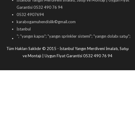
İstanbul Yangın Merdiveni İmalatı, Satışı ve Montajı | Uygun Fiyat
Garantisi 0532 490 76 94
0532 4907694
karabogamuhendislik©gmail.com
İstanbul
eni
"; "
yangın kapısı
"; "
yangın sprinkler sistemi
"; "
yangın dolabı satışı
"; "
yangın 
Tüm Hakları Saklıdır © 2015 - İstanbul Yangın Merdiveni İmalatı, Satışı
ve Montajı | Uygun Fiyat Garantisi 0532 490 76 94