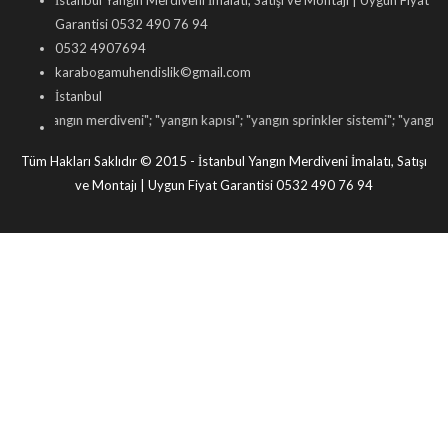
İstanbul Yangın Merdiveni İmalatı, Satışı ve Montajı | Uygun Fiyat
Garantisi 0532 490 76 94
0532 4907694
karabogamuhendislik©gmail.com
İstanbul
"
yangın merdiveni
"; "
yangın kapısı
"; "
yangın sprinkler sistemi
"; "
yangın dolabı s
Tüm Hakları Saklıdır © 2015 - İstanbul Yangın Merdiveni İmalatı, Satışı
ve Montajı | Uygun Fiyat Garantisi 0532 490 76 94