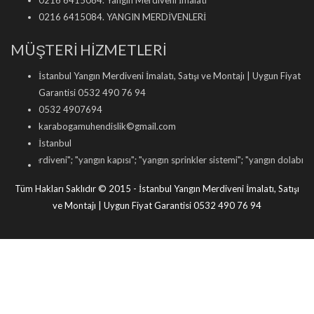
0216 6415084. Yangın Merdiveni İmalatı
0216 6415084. YANGIN MERDİVENLERİ
MÜŞTERİ HİZMETLERİ
İstanbul Yangın Merdiveni İmalatı, Satışı ve Montajı | Uygun Fiyat
Garantisi 0532 490 76 94
0532 4907694
karabogamuhendislik©gmail.com
İstanbul
rdiveni
"; "
yangın kapısı
"; "
yangın sprinkler sistemi
"; "
yangın dolabı satışı
"; "
yan
Tüm Hakları Saklıdır © 2015 - İstanbul Yangın Merdiveni İmalatı, Satışı
ve Montajı | Uygun Fiyat Garantisi 0532 490 76 94